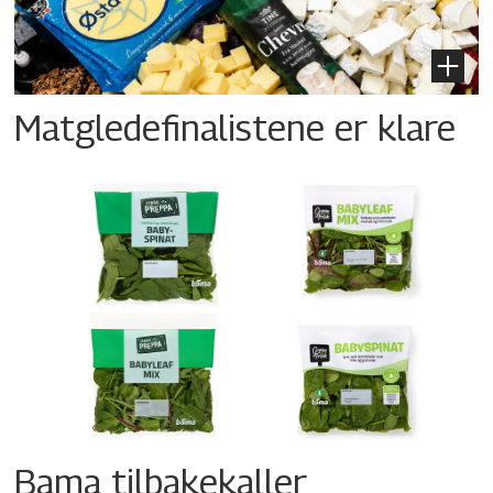
Matgledefinalistene er klare
Bama tilbakekaller