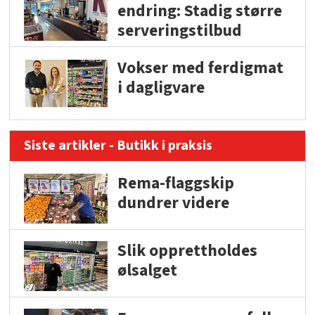
endring: Stadig større
serveringstilbud
Vokser med ferdigmat
i dagligvare
Siste artikler - Butikk i praksis
Rema-flaggskip
dundrer videre
Slik opprettholdes
ølsalget