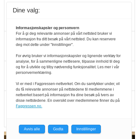
Marit Kolby vant
Dine valg:
Økologisk Norge sin
hederspris
Informasjonskapsler og personvern
For å gi deg relevante annonser på vårt nettsted bruker vi
Blir enklere å velge
informasjon fra ditt besøk på vårt nettsted. Du kan reservere
deg mot dette under "Innstillinger".
økologisk i butikkhylla
For øvrig bruker vi informasjonskapsler og lignende verktøy for
analyse, for å sammenligne nettlesere, tilpasse innhold til deg
og for å utvikle og tilby nødvendig funksjonalitet. Les mer i vår
Kolonihagen sliter
personvernerklæring.
med å få tak i nok melk
Vi er med i Fagpressen-nettverket. Om du samtykker under, vil
du få relevante annonser på nettstedene til medlemmene i
nettverket basert på informasjon fra dine besøk på tvers av
Rapport: Økokundene
disse nettstedene. En oversikt over medlemmene finner du på
er klare! Er markedet
Fagpressen.no.
det?
Avvis alle
Godta
Innstillinger