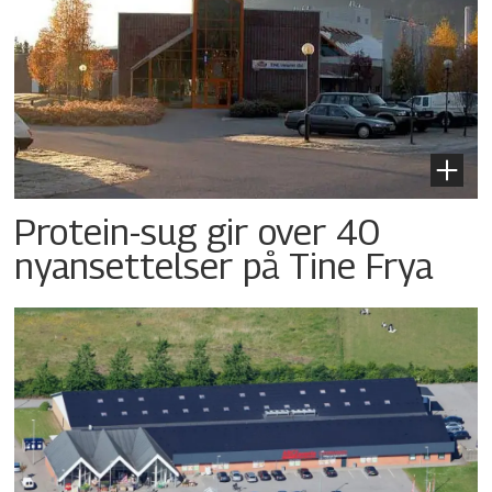
Protein-sug gir over 40
nyansettelser på Tine Frya