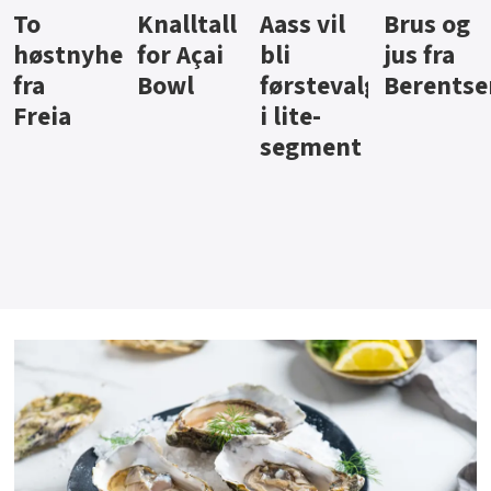
Knalltall
Aass vil
Brus og
Hard
ter
for Açai
bli
jus fra
iste fra
Bowl
førstevalg
Berentsen
Hansa
i lite-
segment