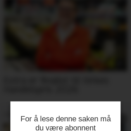
Extra er finalist til Virkes
Handelspris 2026
PRODUKTNYTT
For å lese denne saken må
du være abonnent