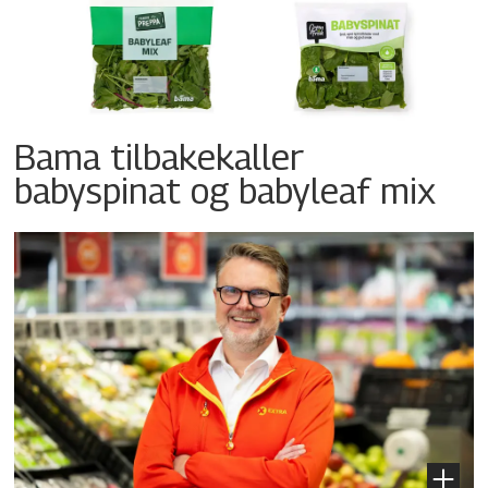
Bama tilbakekaller
babyspinat og babyleaf mix