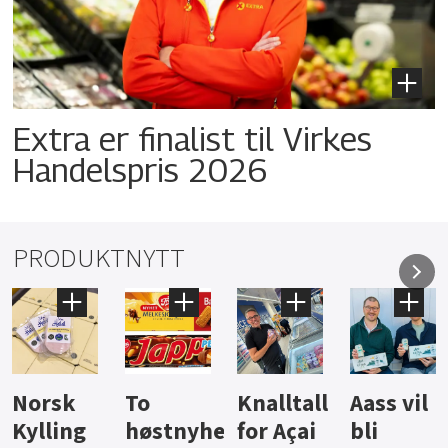
Extra er finalist til Virkes
Handelspris 2026
PRODUKTNYTT
Knalltall
Aass vil
Brus og
Hard
ter
for Açai
bli
jus fra
iste fra