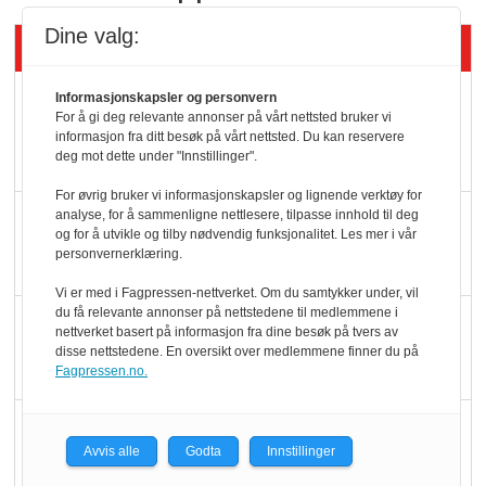
Dine valg:
Siste artikler - KBS
Mat er viktigere enn
Informasjonskapsler og personvern
For å gi deg relevante annonser på vårt nettsted bruker vi
pris når elbilister
informasjon fra ditt besøk på vårt nettsted. Du kan reservere
deg mot dette under "Innstillinger".
velger ladestopp
For øvrig bruker vi informasjonskapsler og lignende verktøy for
Ti bensinstasjoner
analyse, for å sammenligne nettlesere, tilpasse innhold til deg
og for å utvikle og tilby nødvendig funksjonalitet. Les mer i vår
legger ned hver måned
personvernerklæring.
Vi er med i Fagpressen-nettverket. Om du samtykker under, vil
du få relevante annonser på nettstedene til medlemmene i
Potetball, kylling og 98
nettverket basert på informasjon fra dine besøk på tvers av
oktan
disse nettstedene. En oversikt over medlemmene finner du på
Fagpressen.no.
KBS-bransjen i
Avvis alle
Godta
Innstillinger
endring: Stadig større