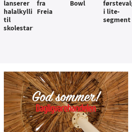
Bowl
førstevalg
Berentsen
Hansa
i lite-
segment