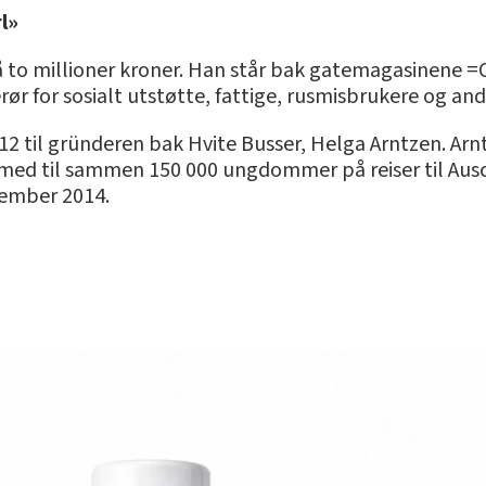
l»
n på to millioner kroner. Han står bak gatemagasinene
rør for sosialt utstøtte, fattige, rusmisbrukere og and
2012 til gründeren bak Hvite Busser, Helga Arntzen. Ar
t med til sammen 150 000 ungdommer på reiser til Ausch
tember 2014.