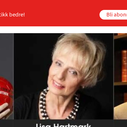
tikk bedre!
Bli abo