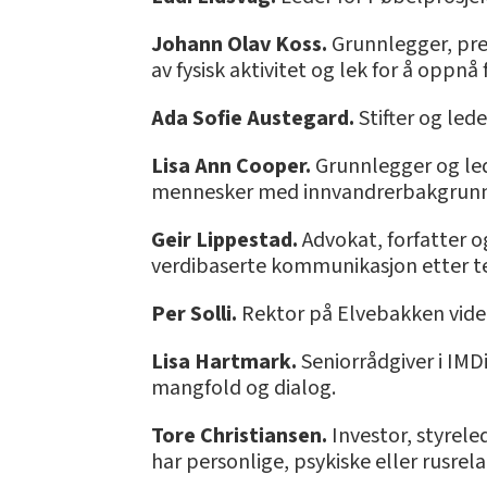
Johann Olav Koss.
Grunnlegger, pre
av fysisk aktivitet og lek for å oppnå
Ada Sofie Austegard.
Stifter og led
Lisa Ann Cooper.
Grunnlegger og le
mennesker med innvandrerbakgrunn 
Geir Lippestad.
Advokat, forfatter o
verdibaserte kommunikasjon etter te
Per Solli.
Rektor på Elvebakken vider
Lisa Hartmark.
Seniorrådgiver i IMD
mangfold og dialog.
Tore Christiansen.
Investor, styrele
har personlige, psykiske eller rusrela