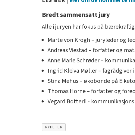
LES MER |
Mer om de nominerte fin
Bredt sammensatt jury
Alle i juryen har fokus på bærekraft
Marte von Krogh – juryleder og led
Andreas Viestad – forfatter og mat
Anne Marie Schrøder – kommunikasj
Ingrid Kleiva Møller – fagrådgiver 
Stina Mehus – økobonde på Eiket
Thomas Horne – forfatter og fore
Vegard Botterli - kommunikasjonsr
NYHETER