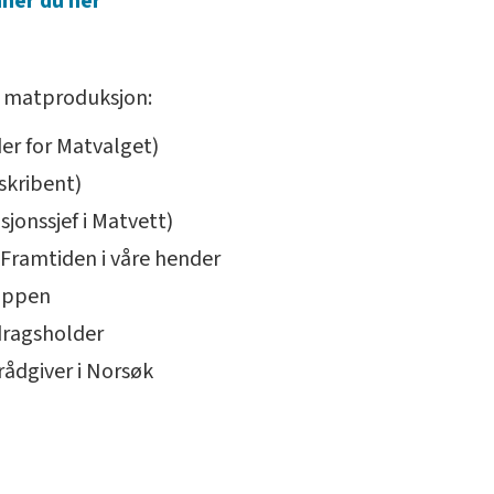
ner du her
ig matproduksjon:
er for Matvalget)
skribent)
onssjef i Matvett)
i Framtiden i våre hender
oppen
dragsholder
ådgiver i Norsøk