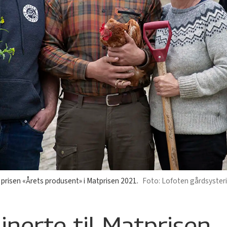
l prisen «Årets produsent» i Matprisen 2021.
Lofoten gårdsysteri
nerte til Matprisen