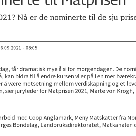
1? Nå er de nominerte til de sju prise
16.09.2021 - 08:05
ar i dag, får dramatisk mye å si for morgendagen. De n
kan bidra til å endre kursen vi er på i en mer bærekraf
ver å være motsetning mellom verdiskapning og et lev
, sier juryleder for Matprisen 2021, Marte von Krogh,
marbeid med Coop Änglamark, Meny Matskatter fra Nor
orges Bondelag, Landbruksdirektoratet, Matkanalen o