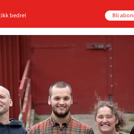
tikk bedre!
Bli abo