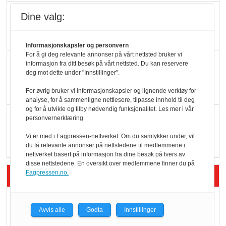
Potetball, kylling og 98
Dine valg:
oktan
Informasjonskapsler og personvern
For å gi deg relevante annonser på vårt nettsted bruker vi
KBS-bransjen i
informasjon fra ditt besøk på vårt nettsted. Du kan reservere
deg mot dette under "Innstillinger".
endring: Stadig større
serveringstilbud
For øvrig bruker vi informasjonskapsler og lignende verktøy for
analyse, for å sammenligne nettlesere, tilpasse innhold til deg
og for å utvikle og tilby nødvendig funksjonalitet. Les mer i vår
Vokser med ferdigmat
personvernerklæring.
i dagligvare
Vi er med i Fagpressen-nettverket. Om du samtykker under, vil
du få relevante annonser på nettstedene til medlemmene i
nettverket basert på informasjon fra dine besøk på tvers av
disse nettstedene. En oversikt over medlemmene finner du på
Siste artikler - Butikk i praksis
Fagpressen.no.
Rema-flaggskip
Avvis alle
Godta
Innstillinger
dundrer videre