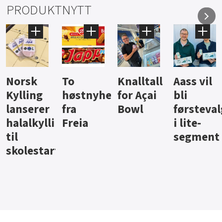
PRODUKTNYTT
Knalltall
Aass vil
Brus og
Hard
ter
for Açai
bli
jus fra
iste fra
Bowl
førstevalg
Berentsen
Hansa
i lite-
segment