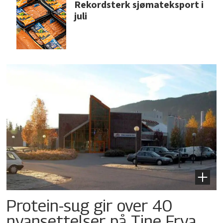
Rekordsterk sjømateksport i
juli
Protein-sug gir over 40
nyansettelser på Tine Frya