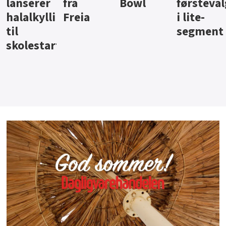
Bowl
førstevalg
Berentsen
Hansa
i lite-
segment