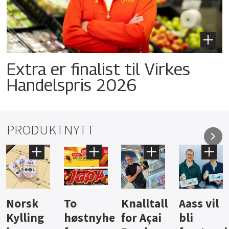
Extra er finalist til Virkes
Handelspris 2026
PRODUKTNYTT
Knalltall
Aass vil
Brus og
Hard
ter
for Açai
bli
jus fra
iste fra