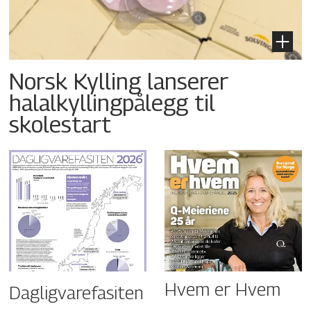
Norsk Kylling lanserer
halalkyllingpålegg til
skolestart
Hvem er Hvem
Dagligvarefasiten