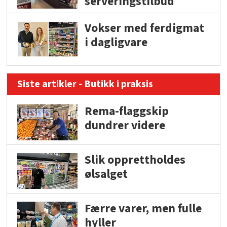
serveringstilbud
Vokser med ferdigmat
i dagligvare
Siste artikler - Butikk i praksis
Rema-flaggskip
dundrer videre
Slik opprettholdes
ølsalget
Færre varer, men fulle
hyller