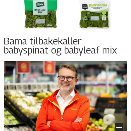
Bama tilbakekaller
babyspinat og babyleaf mix