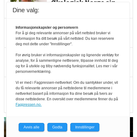
Økologisk Norge sin
hederspris
Dine valg:
Blir enklere å velge
Informasjonskapsler og personvern
For å gi deg relevante annonser på vårt nettsted bruker vi
økologisk i butikkhylla
informasjon fra ditt besøk på vårt nettsted. Du kan reservere
deg mot dette under "Innstillinger".
Kolonihagen sliter
For øvrig bruker vi informasjonskapsler og lignende verktøy for
analyse, for å sammenligne nettlesere, tilpasse innhold til deg
med å få tak i nok melk
og for å utvikle og tilby nødvendig funksjonalitet. Les mer i vår
personvernerklæring.
Vi er med i Fagpressen-nettverket. Om du samtykker under, vil
Rapport: Økokundene
du få relevante annonser på nettstedene til medlemmene i
er klare! Er markedet
nettverket basert på informasjon fra dine besøk på tvers av
disse nettstedene. En oversikt over medlemmene finner du på
det?
Fagpressen.no.
Avvis alle
Godta
Innstillinger