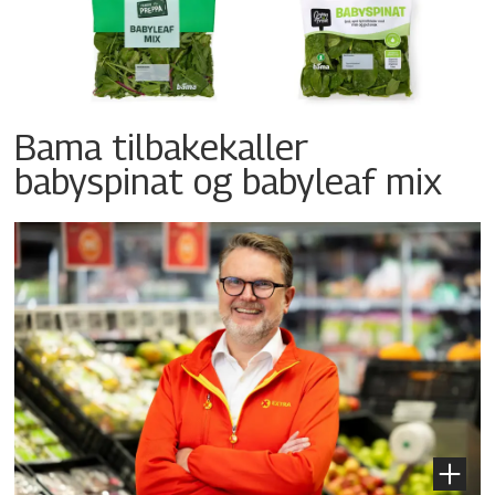
Bama tilbakekaller
babyspinat og babyleaf mix