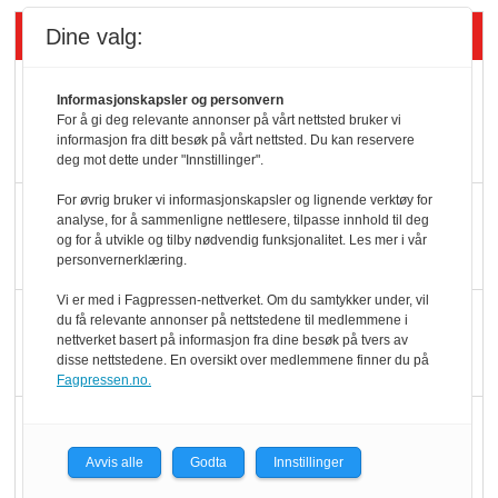
Siste artikler - KBS
Dine valg:
Mat er viktigere enn
Informasjonskapsler og personvern
pris når elbilister
For å gi deg relevante annonser på vårt nettsted bruker vi
informasjon fra ditt besøk på vårt nettsted. Du kan reservere
velger ladestopp
deg mot dette under "Innstillinger".
For øvrig bruker vi informasjonskapsler og lignende verktøy for
Ti bensinstasjoner
analyse, for å sammenligne nettlesere, tilpasse innhold til deg
legger ned hver måned
og for å utvikle og tilby nødvendig funksjonalitet. Les mer i vår
personvernerklæring.
Vi er med i Fagpressen-nettverket. Om du samtykker under, vil
Potetball, kylling og 98
du få relevante annonser på nettstedene til medlemmene i
nettverket basert på informasjon fra dine besøk på tvers av
oktan
disse nettstedene. En oversikt over medlemmene finner du på
Fagpressen.no.
KBS-bransjen i
endring: Stadig større
Avvis alle
Godta
Innstillinger
serveringstilbud