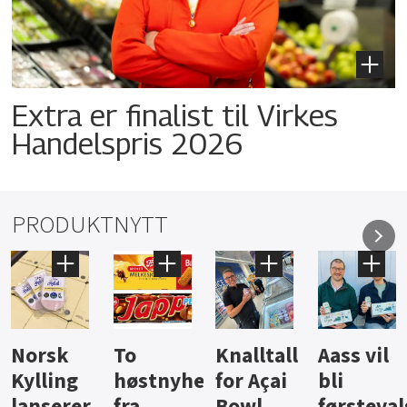
Extra er finalist til Virkes
Handelspris 2026
PRODUKTNYTT
Knalltall
Aass vil
Brus og
Hard
ter
for Açai
bli
jus fra
iste fra
Bowl
førstevalg
Berentsen
Hansa