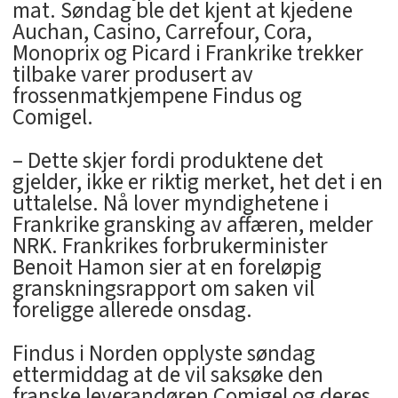
mat. Søndag ble det kjent at kjedene
Auchan, Casino, Carrefour, Cora,
Monoprix og Picard i Frankrike trekker
tilbake varer produsert av
frossenmatkjempene Findus og
Comigel.
– Dette skjer fordi produktene det
gjelder, ikke er riktig merket, het det i en
uttalelse. Nå lover myndighetene i
Frankrike gransking av affæren, melder
NRK. Frankrikes forbrukerminister
Benoit Hamon sier at en foreløpig
granskningsrapport om saken vil
foreligge allerede onsdag.
Findus i Norden opplyste søndag
ettermiddag at de vil saksøke den
franske leverandøren Comigel og deres