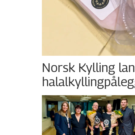
Norsk Kylling la
halalkylling­påleg