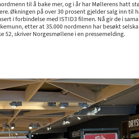
nordmenn til å bake mer, og i år har Møllerens hatt s
re. Økningen på over 30 prosent gjelder salg inn til
sert i forbindelse med ISTID3 filmen. Nå gir de i s
 bakemunn, etter at 35.000 nordmenn har besøkt selsk
ke 52, skriver Norgesmøllene i en pressemelding.