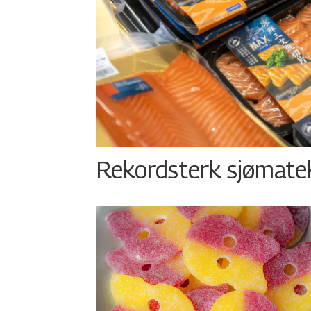
Rekordsterk sjømateks