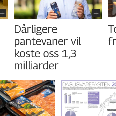
Dårligere
T
pantevaner vil
f
koste oss 1,3
milliarder