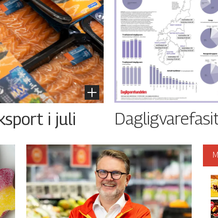
Dagligvarefasi
port i juli
M