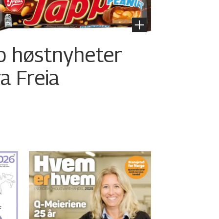
o høstnyheter
ra Freia