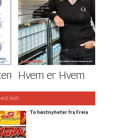
ten
Hvem er Hvem
est lest:
To høstnyheter fra Freia