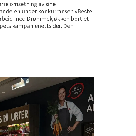
tørre omsetning av sine
 handelen under konkurransen «Beste
amarbeid med Drømmekjøkken bort et
apets kampanjenettsider. Den