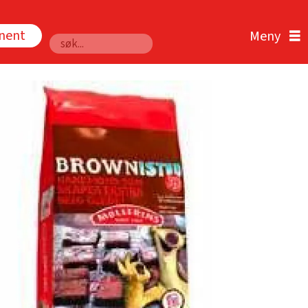
nnent
Søk