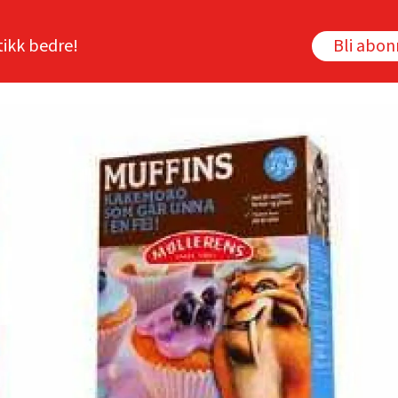
tikk bedre!
Bli abo