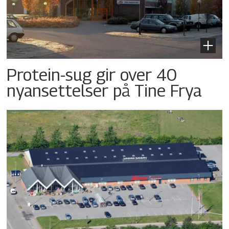
Protein-sug gir over 40
nyansettelser på Tine Frya