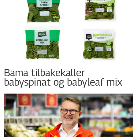
Bama tilbakekaller
babyspinat og babyleaf mix