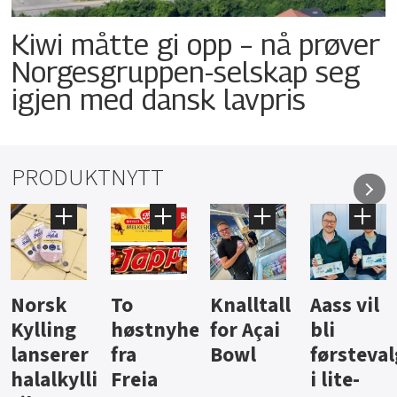
Kiwi måtte gi opp – nå prøver
Norgesgruppen-selskap seg
igjen med dansk lavpris
PRODUKTNYTT
Knalltall
Aass vil
Brus og
Hard
ter
for Açai
bli
jus fra
iste fra
Bowl
førstevalg
Berentsen
Hansa
i lite-