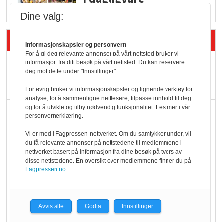
Dine valg:
Siste artikler - Butikk i praksis
Informasjonskapsler og personvern
For å gi deg relevante annonser på vårt nettsted bruker vi
Rema-flaggskip
informasjon fra ditt besøk på vårt nettsted. Du kan reservere
deg mot dette under "Innstillinger".
dundrer videre
For øvrig bruker vi informasjonskapsler og lignende verktøy for
analyse, for å sammenligne nettlesere, tilpasse innhold til deg
og for å utvikle og tilby nødvendig funksjonalitet. Les mer i vår
Slik opprettholdes
personvernerklæring.
ølsalget
Vi er med i Fagpressen-nettverket. Om du samtykker under, vil
du få relevante annonser på nettstedene til medlemmene i
nettverket basert på informasjon fra dine besøk på tvers av
Færre varer, men fulle
disse nettstedene. En oversikt over medlemmene finner du på
Fagpressen.no.
hyller
KI lager mat i butikken
Avvis alle
Godta
Innstillinger