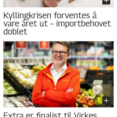
Kyllingkrisen forventes å
vare året ut – importbehovet
doblet
Extra er finalist til Virkes