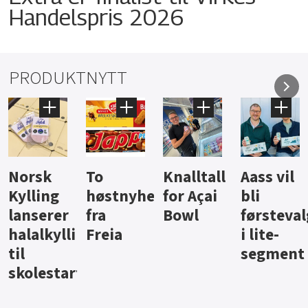
Handelspris 2026
PRODUKTNYTT
Knalltall
Aass vil
Brus og
Hard
ter
for Açai
bli
jus fra
iste fra
Bowl
førstevalg
Berentsen
Hansa
i lite-
segment