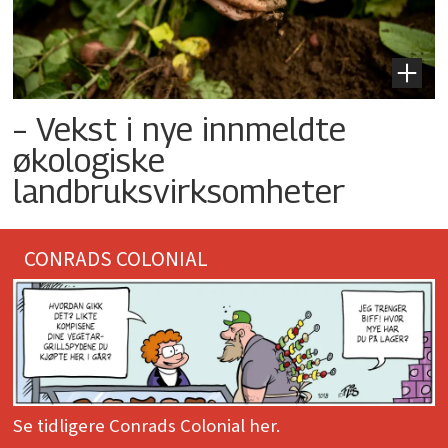
– Vekst i nye innmeldte
økologiske
landbruksvirksomheter
CONRADS COLONIAL
Se tidligere Conrads Colonial her.