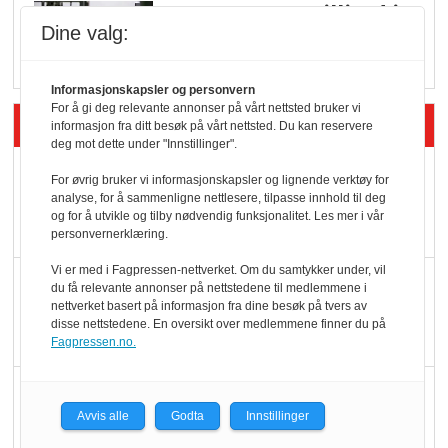
Q passerte 1 milliard i
Dine valg:
Rema i 2025
Informasjonskapsler og personvern
For å gi deg relevante annonser på vårt nettsted bruker vi
Siste artikler - Økologisk
informasjon fra ditt besøk på vårt nettsted. Du kan reservere
deg mot dette under "Innstillinger".
Kolonihagens norske
For øvrig bruker vi informasjonskapsler og lignende verktøy for
yoghurt: Trues av
analyse, for å sammenligne nettlesere, tilpasse innhold til deg
og for å utvikle og tilby nødvendig funksjonalitet. Les mer i vår
melkemangel
personvernerklæring.
Vi er med i Fagpressen-nettverket. Om du samtykker under, vil
Marit Kolby vant
du få relevante annonser på nettstedene til medlemmene i
nettverket basert på informasjon fra dine besøk på tvers av
Økologisk Norge sin
disse nettstedene. En oversikt over medlemmene finner du på
hederspris
Fagpressen.no.
Blir enklere å velge
økologisk i butikkhylla
Avvis alle
Godta
Innstillinger