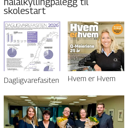
halalkyllingpålegg til
skolestart
Hvem er Hvem
Dagligvarefasiten