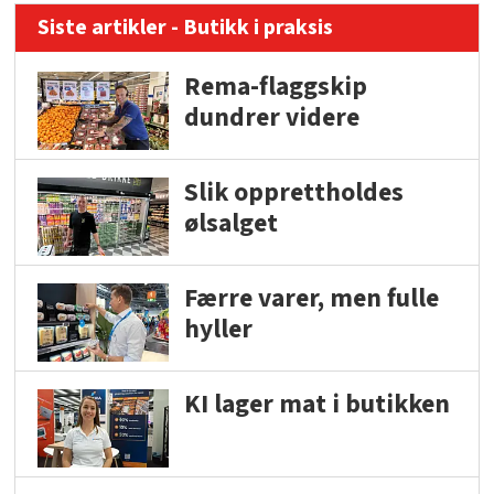
Siste artikler - Butikk i praksis
Rema-flaggskip
dundrer videre
Slik opprettholdes
ølsalget
Færre varer, men fulle
hyller
KI lager mat i butikken