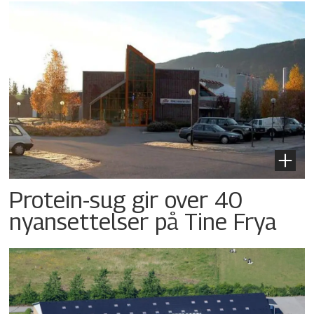
Protein-sug gir over 40
nyansettelser på Tine Frya