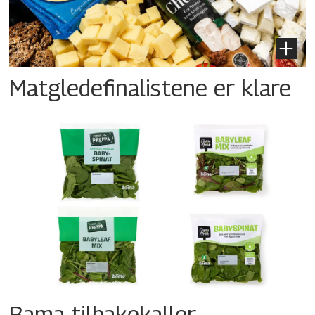
Matgledefinalistene er klare
Bama tilbakekaller