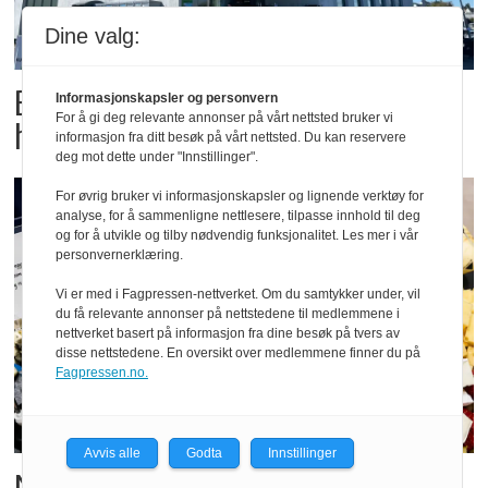
Dine valg:
Butikktesten: Slitent, men
Informasjonskapsler og personvern
For å gi deg relevante annonser på vårt nettsted bruker vi
hyggelig
informasjon fra ditt besøk på vårt nettsted. Du kan reservere
deg mot dette under "Innstillinger".
For øvrig bruker vi informasjonskapsler og lignende verktøy for
analyse, for å sammenligne nettlesere, tilpasse innhold til deg
og for å utvikle og tilby nødvendig funksjonalitet. Les mer i vår
personvernerklæring.
Vi er med i Fagpressen-nettverket. Om du samtykker under, vil
du få relevante annonser på nettstedene til medlemmene i
nettverket basert på informasjon fra dine besøk på tvers av
disse nettstedene. En oversikt over medlemmene finner du på
Fagpressen.no.
Avvis alle
Godta
Innstillinger
Matgledefinalistene er klare