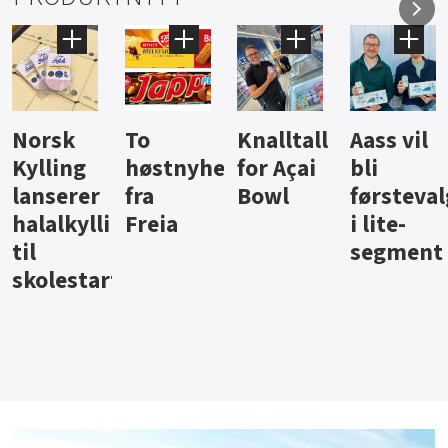
Knalltall
Aass vil
Brus og
Hard
ter
for Açai
bli
jus fra
iste fra
Bowl
førstevalg
Berentsen
Hansa
i lite-
segment