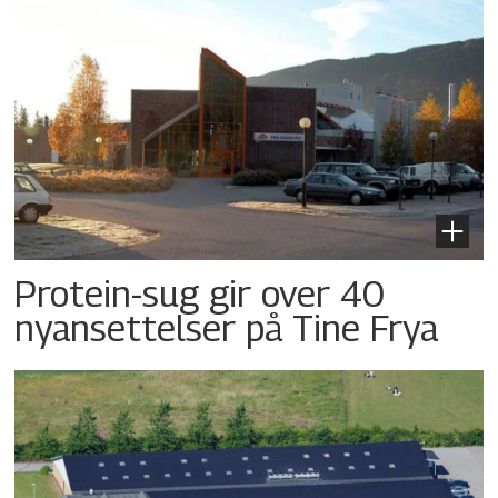
Protein-sug gir over 40
nyansettelser på Tine Frya