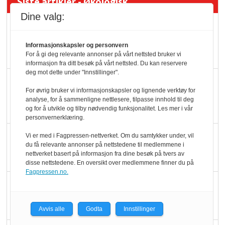
Siste artikler - Økologisk
Dine valg:
Kolonihagens norske
yoghurt: Trues av
Informasjonskapsler og personvern
melkemangel
For å gi deg relevante annonser på vårt nettsted bruker vi
informasjon fra ditt besøk på vårt nettsted. Du kan reservere
deg mot dette under "Innstillinger".
Marit Kolby vant
For øvrig bruker vi informasjonskapsler og lignende verktøy for
Økologisk Norge sin
analyse, for å sammenligne nettlesere, tilpasse innhold til deg
hederspris
og for å utvikle og tilby nødvendig funksjonalitet. Les mer i vår
personvernerklæring.
Blir enklere å velge
Vi er med i Fagpressen-nettverket. Om du samtykker under, vil
du få relevante annonser på nettstedene til medlemmene i
økologisk i butikkhylla
nettverket basert på informasjon fra dine besøk på tvers av
disse nettstedene. En oversikt over medlemmene finner du på
Fagpressen.no.
Kolonihagen sliter
med å få tak i nok melk
Avvis alle
Godta
Innstillinger