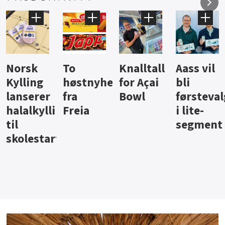
Knalltall
Aass vil
Brus og
Hard
ter
for Açai
bli
jus fra
iste fra
Bowl
førstevalg
Berentsen
Hansa
i lite-
segment