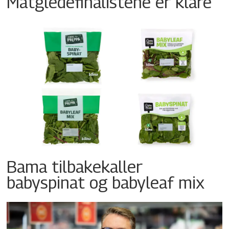
Matgledefinalistene er klare
Bama tilbakekaller
babyspinat og babyleaf mix