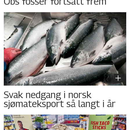
Obs fosser fortsatt frem
Svak nedgang i norsk
sjømateksport så langt i år