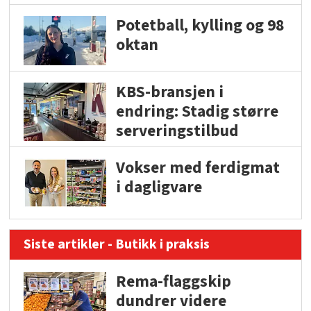
Potetball, kylling og 98
oktan
KBS-bransjen i
endring: Stadig større
serveringstilbud
Vokser med ferdigmat
i dagligvare
Siste artikler - Butikk i praksis
Rema-flaggskip
dundrer videre