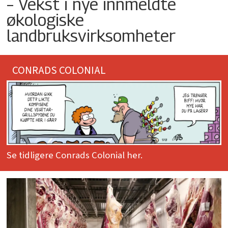
– Vekst i nye innmeldte
økologiske
landbruksvirksomheter
CONRADS COLONIAL
Se tidligere Conrads Colonial her.