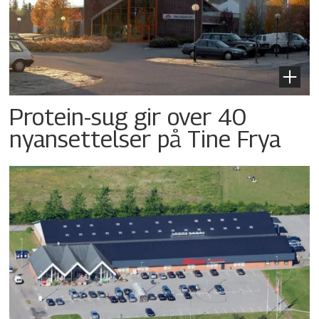
Protein-sug gir over 40
nyansettelser på Tine Frya