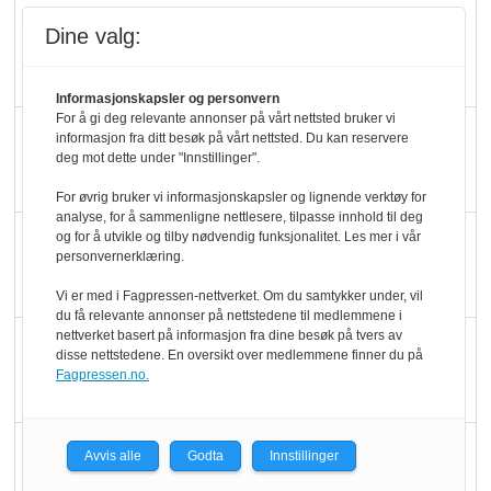
Rema-flaggskip
Dine valg:
dundrer videre
Informasjonskapsler og personvern
For å gi deg relevante annonser på vårt nettsted bruker vi
Slik opprettholdes
informasjon fra ditt besøk på vårt nettsted. Du kan reservere
deg mot dette under "Innstillinger".
ølsalget
For øvrig bruker vi informasjonskapsler og lignende verktøy for
analyse, for å sammenligne nettlesere, tilpasse innhold til deg
Færre varer, men fulle
og for å utvikle og tilby nødvendig funksjonalitet. Les mer i vår
personvernerklæring.
hyller
Vi er med i Fagpressen-nettverket. Om du samtykker under, vil
du få relevante annonser på nettstedene til medlemmene i
nettverket basert på informasjon fra dine besøk på tvers av
KI lager mat i butikken
disse nettstedene. En oversikt over medlemmene finner du på
Fagpressen.no.
Q passerte 1 milliard i
Avvis alle
Godta
Innstillinger
Rema i 2025