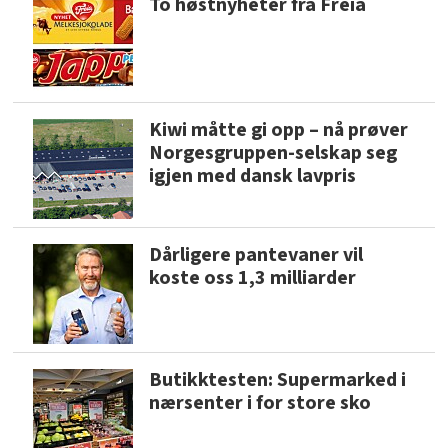
To høstnyheter fra Freia
Kiwi måtte gi opp – nå prøver
Norgesgruppen-selskap seg
igjen med dansk lavpris
Dårligere pantevaner vil
koste oss 1,3 milliarder
Butikktesten: Supermarked i
nærsenter i for store sko