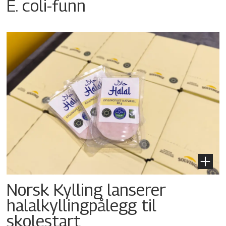
E. coli-funn
Norsk Kylling lanserer
halalkyllingpålegg til
skolestart