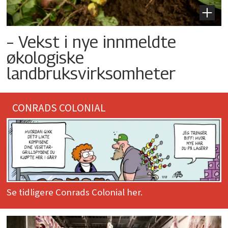
– Vekst i nye innmeldte
økologiske
landbruksvirksomheter
CONRADS COLONIAL
Se tidligere Conrads Colonial her.