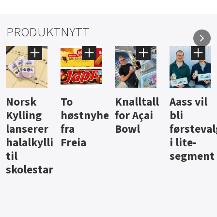
PRODUKTNYTT
To
Knalltall
Aass vil
Brus og
høstnyheter
for Açai
bli
jus fra
r
fra
Bowl
førstevalg
Berents
llingpålegg
Freia
i lite-
segment
rt