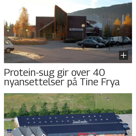
Protein-sug gir over 40
nyansettelser på Tine Frya