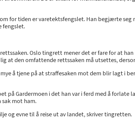
 som for tiden er varetektsfengslet. Han begjærte seg 
 fengslet.
 rettssaken. Oslo tingrett mener det er fare for at h
ig at den omfattende rettssaken må utsettes, dersom 
 mye å tjene på at straffesaken mot dem blir lagt i be
epet på Gardermoen i det han var i ferd med å forlate 
en sak mot ham.
lje og evne til å reise ut av landet, skriver tingretten.