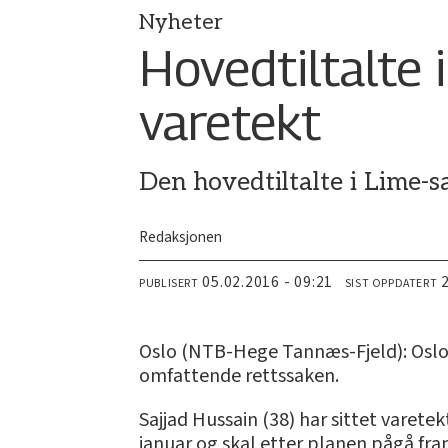
Nyheter
Hovedtiltalte i
varetekt
Den hovedtiltalte i Lime-sa
Redaksjonen
05.02.2016 - 09:21
PUBLISERT
SIST OPPDATERT
Oslo (NTB-Hege Tannæs-Fjeld): Oslo t
omfattende rettssaken.
Sajjad Hussain (38) har sittet varet
januar og skal etter planen pågå fra