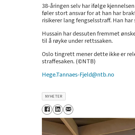
38-åringen selv har ifølge kjennelsen
føler stort ansvar for at han har bra
risikerer lang fengselsstraff. Han har 
Hussain har dessuten fremmet ønsker
til å røyke under rettssaken.
Oslo tingrett mener dette ikke er r
straffesaken. (©NTB)
Hege.Tannaes-Fjeld@ntb.no
NYHETER