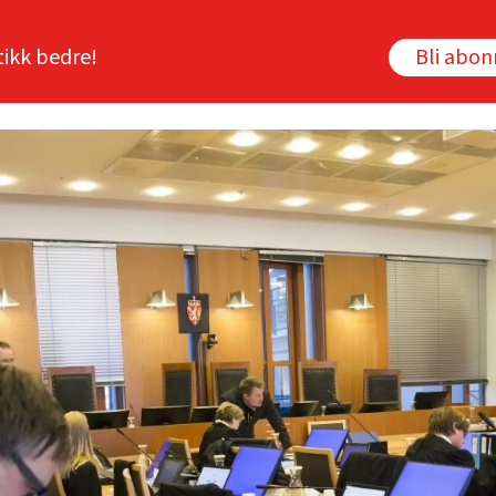
tikk bedre!
Bli abo