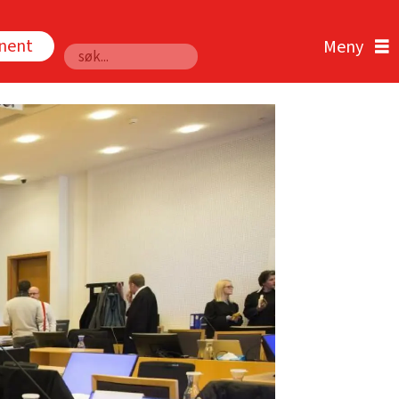
nnent
Søk