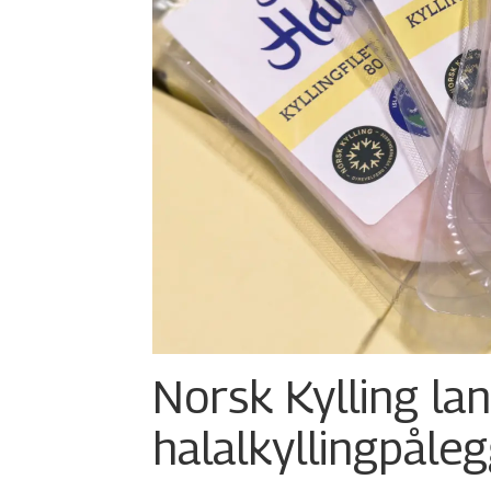
Norsk Kylling la
halalkylling­påleg