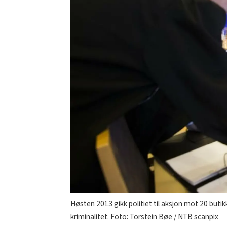
Høsten 2013 gikk politiet til aksjon mot 20 buti
kriminalitet. Foto: Torstein Bøe / NTB scanpix