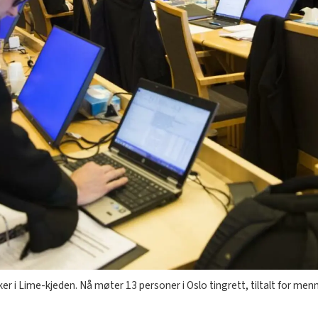
kker i Lime-kjeden. Nå møter 13 personer i Oslo tingrett, tiltalt for m