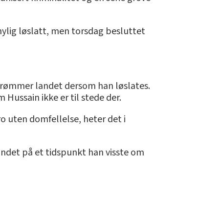
nylig løslatt, men torsdag besluttet
an rømmer landet dersom han løslates.
Hussain ikke er til stede der.
ro uten domfellelse, heter det i
landet på et tidspunkt han visste om