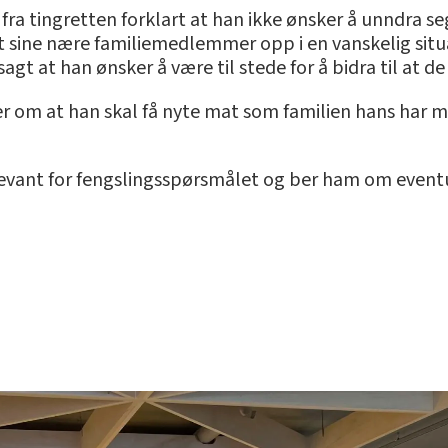
 fra tingretten forklart at han ikke ønsker å unndra s
kt sine nære familiemedlemmer opp i en vanskelig situas
sagt at han ønsker å være til stede for å bidra til at de 
 om at han skal få nyte mat som familien hans har me
elevant for fengslingsspørsmålet og ber ham om even