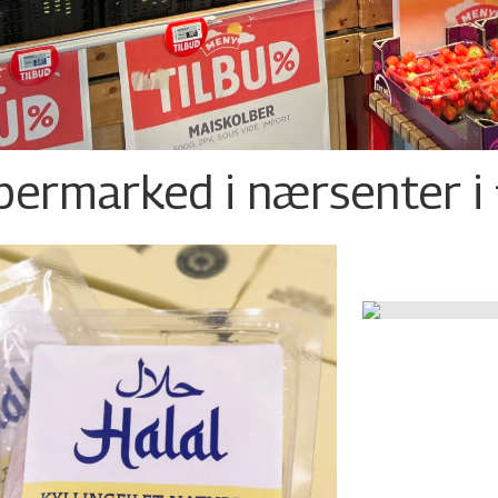
permarked i nærsenter i 