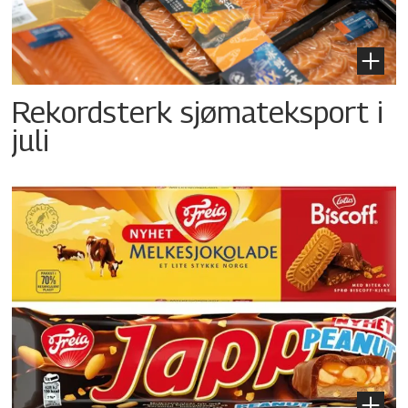
Rekordsterk sjømateksport i
juli