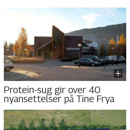
Protein-sug gir over 40
nyansettelser på Tine Frya