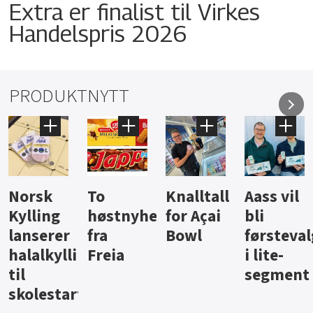
Extra er finalist til Virkes
Handelspris 2026
PRODUKTNYTT
Knalltall
Aass vil
Brus og
Hard
ter
for Açai
bli
jus fra
iste fra
Bowl
førstevalg
Berentsen
Hansa
i lite-
segment