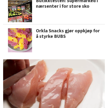
Butikktesten: Supermarked i
nærsenter i for store sko
Orkla Snacks gjør oppkjøp for
å styrke BUBS