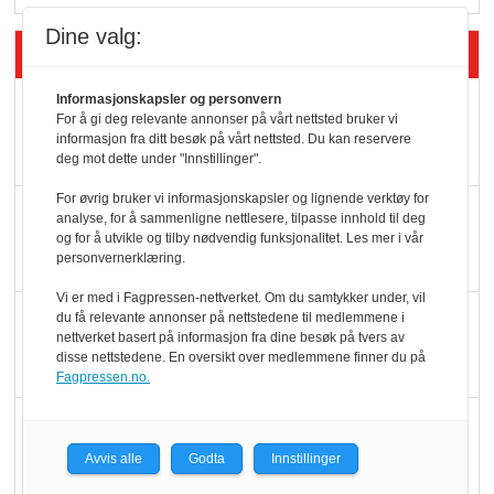
Dine valg:
Siste artikler - Butikk i praksis
Informasjonskapsler og personvern
Rema-flaggskip
For å gi deg relevante annonser på vårt nettsted bruker vi
dundrer videre
informasjon fra ditt besøk på vårt nettsted. Du kan reservere
deg mot dette under "Innstillinger".
For øvrig bruker vi informasjonskapsler og lignende verktøy for
Slik opprettholdes
analyse, for å sammenligne nettlesere, tilpasse innhold til deg
og for å utvikle og tilby nødvendig funksjonalitet. Les mer i vår
ølsalget
personvernerklæring.
Vi er med i Fagpressen-nettverket. Om du samtykker under, vil
Færre varer, men fulle
du få relevante annonser på nettstedene til medlemmene i
nettverket basert på informasjon fra dine besøk på tvers av
hyller
disse nettstedene. En oversikt over medlemmene finner du på
Fagpressen.no.
KI lager mat i butikken
Avvis alle
Godta
Innstillinger