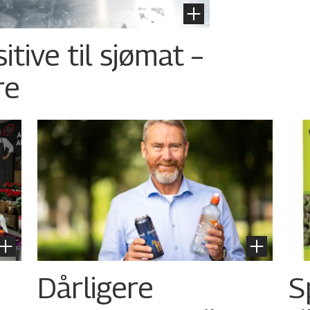
tive til sjømat –
re
Dårligere
S