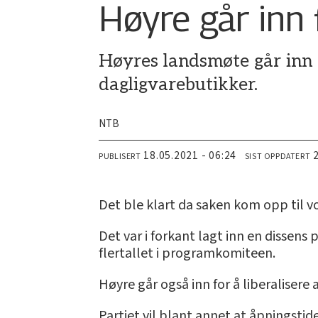
Høyre går inn 
Høyres landsmøte går inn f
dagligvarebutikker.
NTB
18.05.2021 - 06:24
PUBLISERT
SIST OPPDATERT
Det ble klart da saken kom opp til v
Det var i forkant lagt inn en dissen
flertallet i programkomiteen.
Høyre går også inn for å liberalisere
Partiet vil blant annet at åpningsti