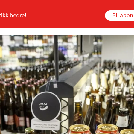
tikk bedre!
Bli abo