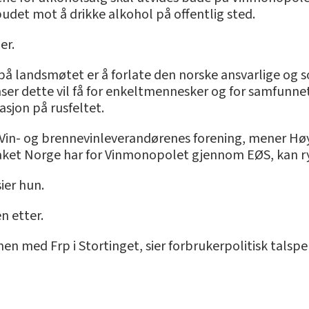
rbudet mot å drikke alkohol på offentlig sted.
er.
å landsmøtet er å forlate den norske ansvarlige og sol
er dette vil få for enkeltmennesker og for samfunnet
asjon på rusfeltet.
 Vin- og brennevinleverandørenes forening, mener Hø
taket Norge har for Vinmonopolet gjennom EØS, kan r
sier hun.
 etter.
n med Frp i Stortinget, sier forbrukerpolitisk talsper