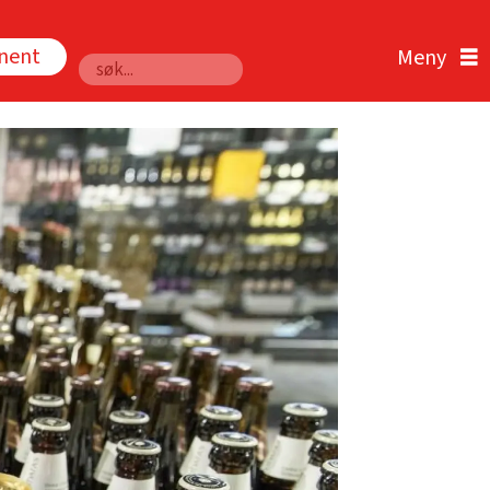
nnent
Søk