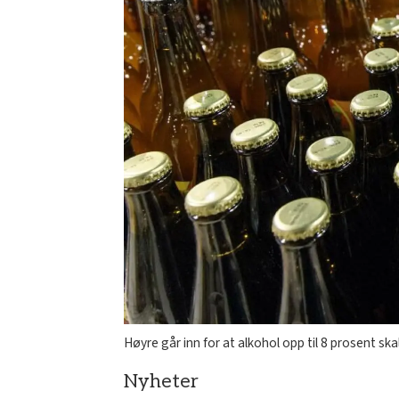
Høyre går inn for at alkohol opp til 8 prosent sk
Nyheter