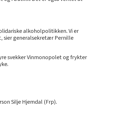
idariske alkoholpolitikken. Vi er
, sier generalsekretær Pernille
yre svekker Vinmonopolet og frykter
yke.
son Silje Hjemdal (Frp).