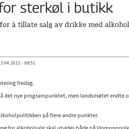
for sterkøl i butikk
or å tillate salg av drikke med alkohol
22.04.2022 - 08:51
otering fredag.
s på det nye programpunktet, men landsmøtet endte op
 alkoholpolitikken på flere andre punkter.
dene for alkoholsalg skal utvides både på Vinmonopolet