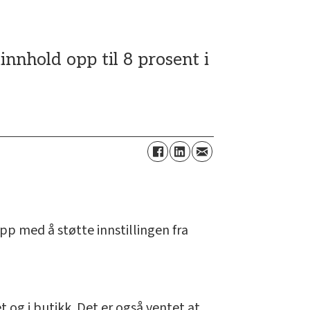
innhold opp til 8 prosent i
p med å støtte innstillingen fra
 og i butikk. Det er også ventet at