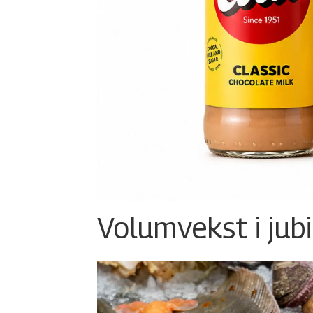
Volumvekst i jub