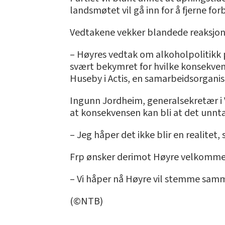
landsmøtet vil gå inn for å fjerne fo
Vedtakene vekker blandede reaksjon
– Høyres vedtak om alkoholpolitikk p
svært bekymret for hvilke konsekvens
Huseby i Actis, en samarbeidsorganis
Ingunn Jordheim, generalsekretær i
at konsekvensen kan bli at det unn
– Jeg håper det ikke blir en realitet, 
Frp ønsker derimot Høyre velkommen
– Vi håper nå Høyre vil stemme samme
(©NTB)