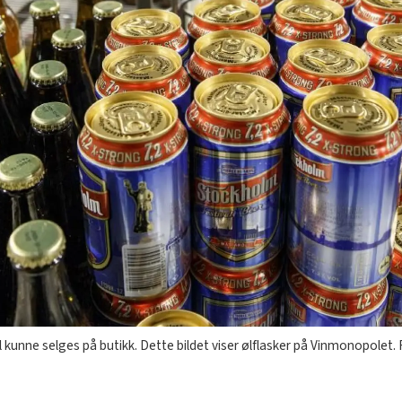
al kunne selges på butikk. Dette bildet viser ølflasker på Vinmonopolet