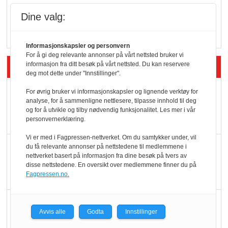
Q passerte 1 milliard i
Dine valg:
Rema i 2025
Informasjonskapsler og personvern
For å gi deg relevante annonser på vårt nettsted bruker vi
Siste artikler - Økologisk
informasjon fra ditt besøk på vårt nettsted. Du kan reservere
deg mot dette under "Innstillinger".
Kolonihagens norske
For øvrig bruker vi informasjonskapsler og lignende verktøy for
analyse, for å sammenligne nettlesere, tilpasse innhold til deg
yoghurt: Trues av
og for å utvikle og tilby nødvendig funksjonalitet. Les mer i vår
melkemangel
personvernerklæring.
Vi er med i Fagpressen-nettverket. Om du samtykker under, vil
Marit Kolby vant
du få relevante annonser på nettstedene til medlemmene i
nettverket basert på informasjon fra dine besøk på tvers av
Økologisk Norge sin
disse nettstedene. En oversikt over medlemmene finner du på
hederspris
Fagpressen.no.
Blir enklere å velge
Avvis alle
Godta
Innstillinger
økologisk i butikkhylla