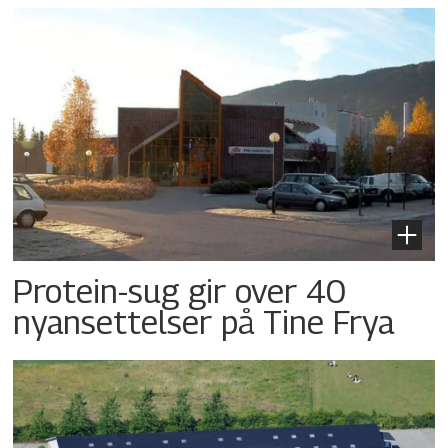
Protein-sug gir over 40
nyansettelser på Tine Frya