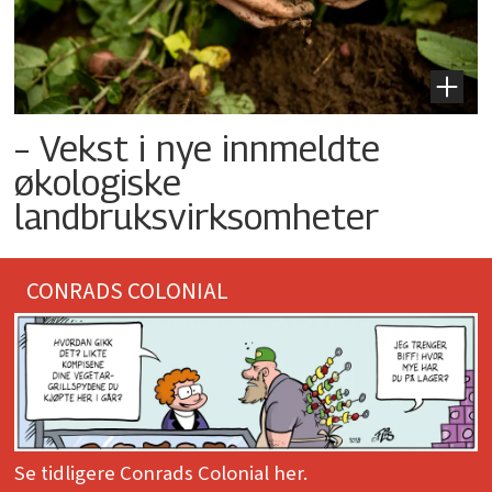
– Vekst i nye innmeldte
økologiske
landbruksvirksomheter
CONRADS COLONIAL
Se tidligere Conrads Colonial her.