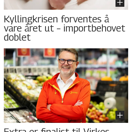
Kyllingkrisen forventes å
vare året ut – importbehovet
doblet
Extra er finalist til Virkes