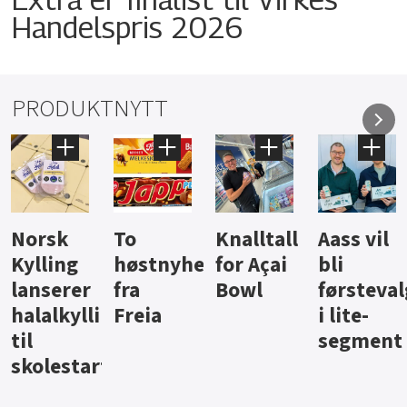
Handelspris 2026
PRODUKTNYTT
Knalltall
Aass vil
Brus og
Hard
ter
for Açai
bli
jus fra
iste fra
Bowl
førstevalg
Berentsen
Hansa
i lite-
segment