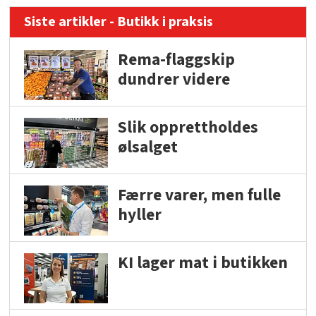
Siste artikler - Butikk i praksis
Rema-flaggskip
dundrer videre
Slik opprettholdes
ølsalget
Færre varer, men fulle
hyller
KI lager mat i butikken