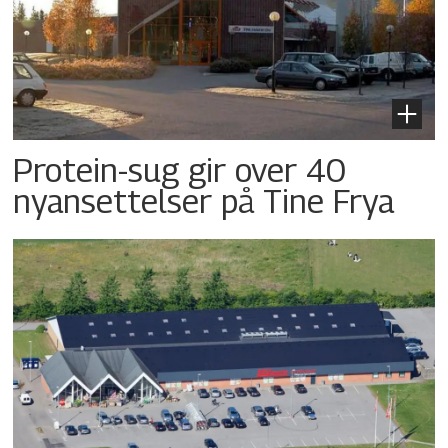
Protein-sug gir over 40
nyansettelser på Tine Frya