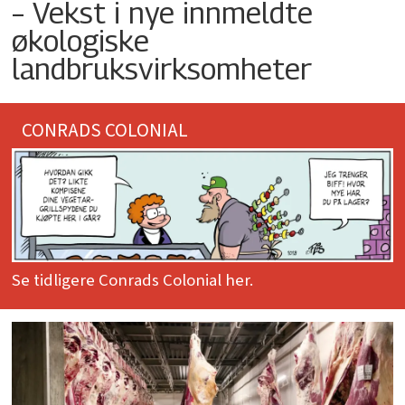
– Vekst i nye innmeldte
økologiske
landbruksvirksomheter
CONRADS COLONIAL
Se tidligere Conrads Colonial her.