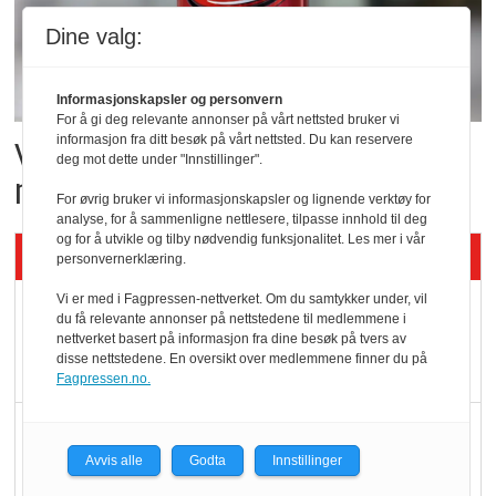
Dine valg:
Informasjonskapsler og personvern
For å gi deg relevante annonser på vårt nettsted bruker vi
informasjon fra ditt besøk på vårt nettsted. Du kan reservere
Vil vokse i brusmarkedet
deg mot dette under "Innstillinger".
med Dr Pepper
For øvrig bruker vi informasjonskapsler og lignende verktøy for
analyse, for å sammenligne nettlesere, tilpasse innhold til deg
og for å utvikle og tilby nødvendig funksjonalitet. Les mer i vår
Siste artikler - KBS
personvernerklæring.
Vi er med i Fagpressen-nettverket. Om du samtykker under, vil
Mat er viktigere enn
du få relevante annonser på nettstedene til medlemmene i
pris når elbilister
nettverket basert på informasjon fra dine besøk på tvers av
disse nettstedene. En oversikt over medlemmene finner du på
velger ladestopp
Fagpressen.no.
Ti bensinstasjoner
legger ned hver måned
Avvis alle
Godta
Innstillinger