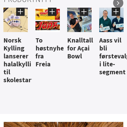
Knalltall
Aass vil
Brus og
Hard
ter
for Açai
bli
jus fra
iste fra
Bowl
førstevalg
Berentsen
Hansa
i lite-
segment