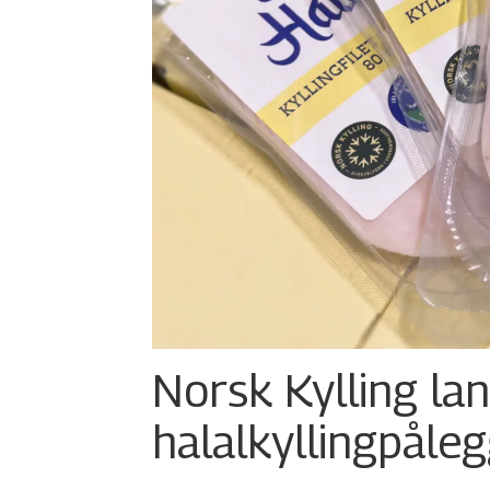
Norsk Kylling la
halalkylling­påleg