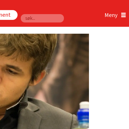
nnent
Søk