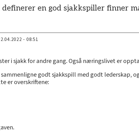
efinerer en god sjakkspiller finner m
22.04.2022 - 08:51
er i sjakk for andre gang. Også næringslivet er oppt
 sammenligne godt sjakkspill med godt lederskap, og 
te er overskriftene:
gaven.