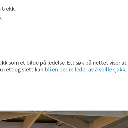
 trekk.
e.
k som et bilde på ledelse. Ett søk på nettet viser at n
 rett og slett kan
bli en bedre leder av å spille sjakk
.