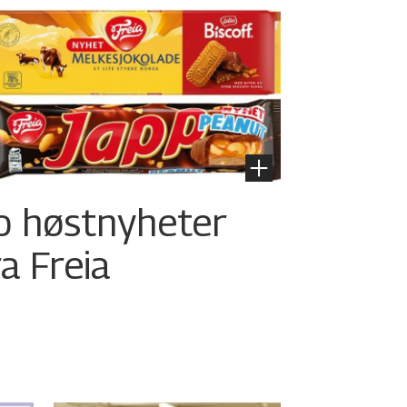
o høstnyheter
ra Freia