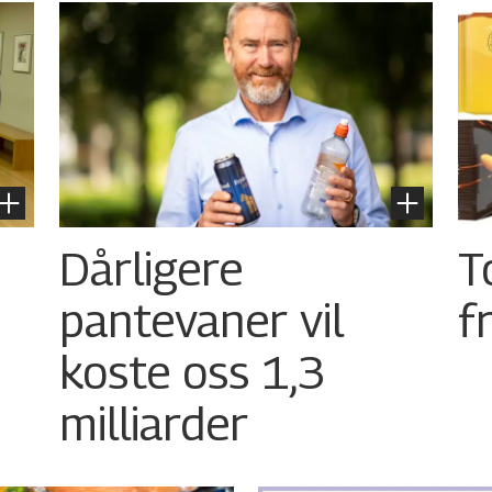
Dårligere
T
pantevaner vil
f
koste oss 1,3
milliarder