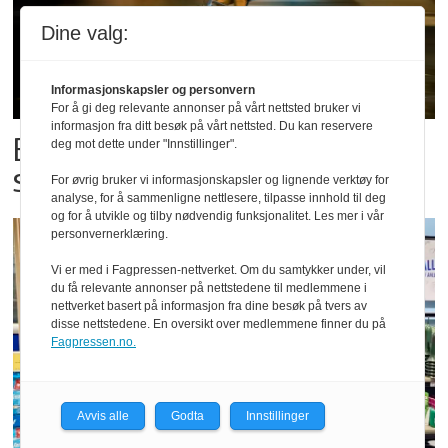
Dine valg:
Informasjonskapsler og personvern
For å gi deg relevante annonser på vårt nettsted bruker vi
informasjon fra ditt besøk på vårt nettsted. Du kan reservere
Bestillings-rush i foodora før
deg mot dette under "Innstillinger".
storkampen
For øvrig bruker vi informasjonskapsler og lignende verktøy for
analyse, for å sammenligne nettlesere, tilpasse innhold til deg
og for å utvikle og tilby nødvendig funksjonalitet. Les mer i vår
personvernerklæring.
Vi er med i Fagpressen-nettverket. Om du samtykker under, vil
du få relevante annonser på nettstedene til medlemmene i
nettverket basert på informasjon fra dine besøk på tvers av
disse nettstedene. En oversikt over medlemmene finner du på
Fagpressen.no.
Avvis alle
Godta
Innstillinger