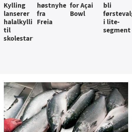
ter
for Açai
bli
jus fra
iste fra
Bowl
førstevalg
Berentsen
Hansa
i lite-
segment