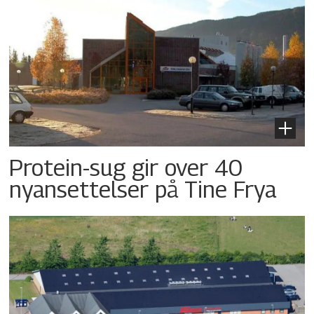
Protein-sug gir over 40
nyansettelser på Tine Frya