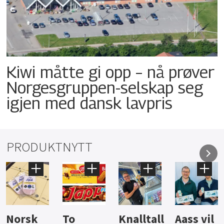
Kiwi måtte gi opp – nå prøver
Norgesgruppen-selskap seg
igjen med dansk lavpris
PRODUKTNYTT
Knalltall
Aass vil
Brus og
Hard