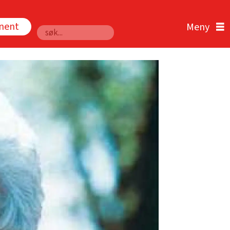
nnent
Søk