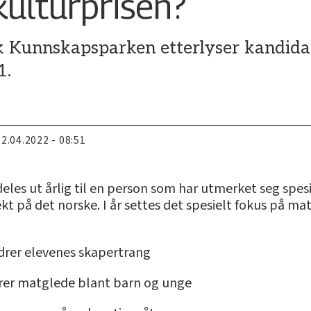
ulturprisen?
Kunnskapsparken etterlyser kandidater
1.
22.04.2022 - 08:51
deles ut årlig til en person som har utmerket seg spe
på det norske. I år settes det spesielt fokus på mat
rdrer elevenes skapertrang
prer matglede blant barn og unge