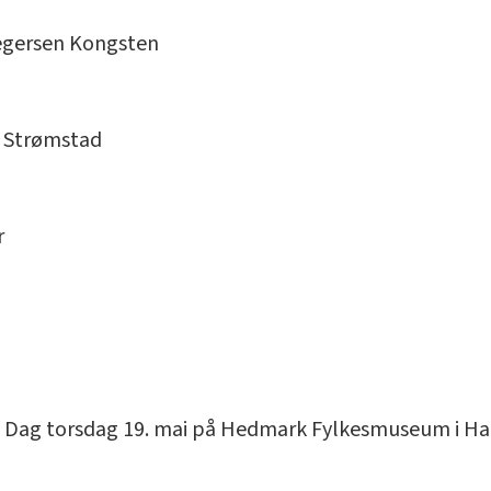
regersen Kongsten
e Strømstad
r
s Dag torsdag 19. mai på Hedmark Fylkesmuseum i H