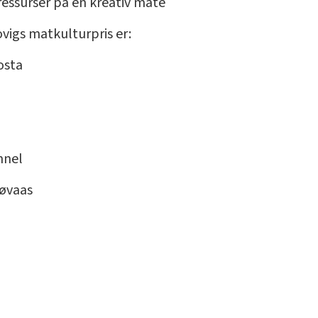
essurser på en kreativ måte
ovigs matkulturpris er:
osta
nnel
Løvaas