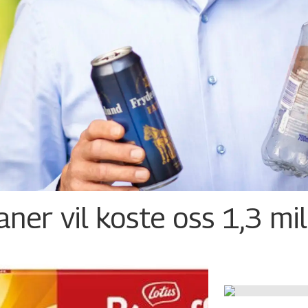
ner vil koste oss 1,3 mil