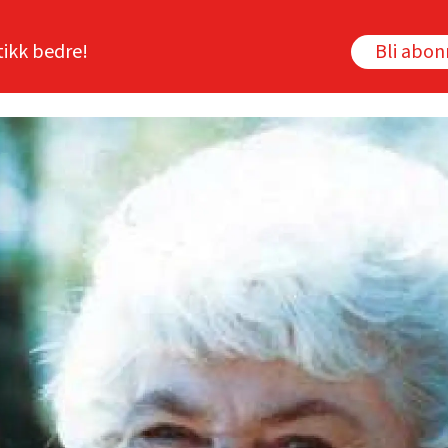
tikk bedre!
Bli abo