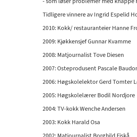
- som løser problemer med knappe r
Tidligere vinnere av Ingrid Espelid H
2010: Kokk/ restauranteier Hanne Fr
2009: Kjøkkensjef Gunnar Kvamme
2008: Matjournalist Tove Diesen
2007: Osteprodusent Pascale Baudo
2006: Høgskolelektor Gerd Tomter 
2005: Høgskolelærer Bodil Nordjore
2004: TV-kokk Wenche Andersen
2003: Kokk Harald Osa
2002: Matjournalist Borghild Fiskå