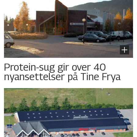
Protein-sug gir over 40
nyansettelser på Tine Frya