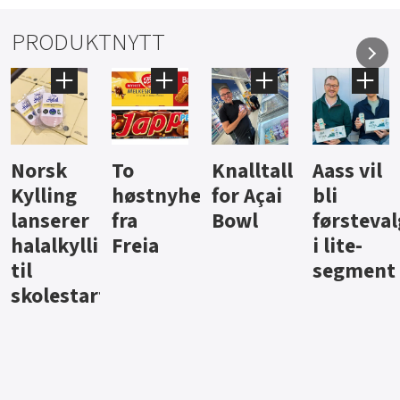
PRODUKTNYTT
Knalltall
Aass vil
Brus og
Hard
ter
for Açai
bli
jus fra
iste fra
Bowl
førstevalg
Berentsen
Hansa
i lite-
segment