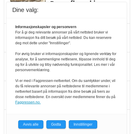
Rema-flaggskip
Dine valg:
dundrer videre
Informasjonskapsler og personvern
Slik opprettholdes
For å gi deg relevante annonser på vårt nettsted bruker vi
informasjon fra ditt besøk på vårt nettsted. Du kan reservere
ølsalget
deg mot dette under "Innstillinger".
For øvrig bruker vi informasjonskapsler og lignende verktøy for
Færre varer, men fulle
analyse, for å sammenligne nettlesere, tilpasse innhold til deg
og for å utvikle og tilby nødvendig funksjonalitet. Les mer i vår
hyller
personvernerklæring.
Vi er med i Fagpressen-nettverket. Om du samtykker under, vil
du få relevante annonser på nettstedene til medlemmene i
KI lager mat i butikken
nettverket basert på informasjon fra dine besøk på tvers av
disse nettstedene. En oversikt over medlemmene finner du på
Fagpressen.no.
Q passerte 1 milliard i
Rema i 2025
Avvis alle
Godta
Innstillinger