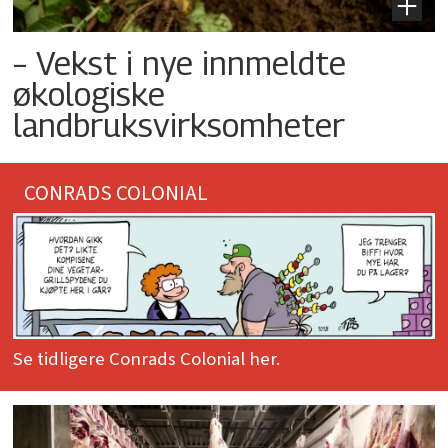
– Vekst i nye innmeldte
økologiske
landbruksvirksomheter
CONRADS COLONIAL
Se tidligere Conrads Colonial her.