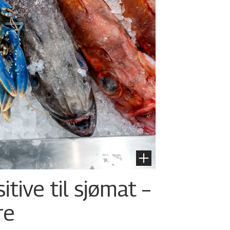
tive til sjømat –
re