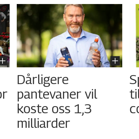
Dårligere
S
or
pantevaner vil
t
koste oss 1,3
c
milliarder