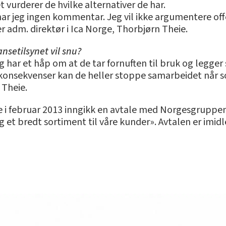
 vurderer de hvilke alternativer de har.
 har jeg ingen kommentar. Jeg vil ikke argumentere of
r adm. direktør i Ica Norge, Thorbjørn Theie.
nsetilsynet vil snu?
 har et håp om at de tar fornuften til bruk og legger sa
 konsekvenser kan de heller stoppe samarbeidet når s
r Theie.
e i februar 2013 inngikk en avtale med Norgesgruppen
 et bredt sortiment til våre kunder». Avtalen er imidler