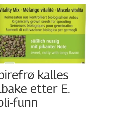
pirefrø kalles
ilbake etter E.
oli-funn