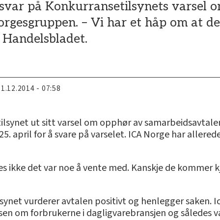
t svar på Konkurransetilsynets varsel
gesgruppen. – Vi har et håp om at de t
l Handelsbladet.
11.12.2014 - 07:58
ilsynet ut sitt varsel om opphør av samarbeidsavtal
25. april for å svare på varselet. ICA Norge har allered
nes ikke det var noe å vente med. Kanskje de kommer kj
lsynet vurderer avtalen positivt og henlegger saken.
en om forbrukerne i dagligvarebransjen og således væ