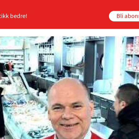
tikk bedre!
Bli abo