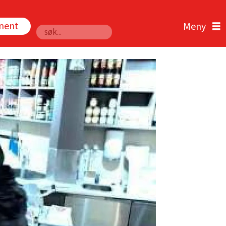
nnent
Søk