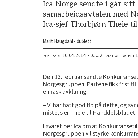
Ica Norge sendte i går sit
samarbeidsavtalen med Nor
Ica-sjef Thorbjørn Theie ti
Marit Haugdahl - dublett
10.04.2014 - 05:52
PUBLISERT
SIST OPPDATERT
Den 13. februar sendte Konkurranset
Norgesgruppen. Partene fikk frist til 
en rask avklaring.
– Vi har hatt god tid på dette, og sy
miste, sier Theie til Handdelsbladet.
I svaret ber Ica om at Konkurranseti
Norgesgruppen vil styrke konkurrans