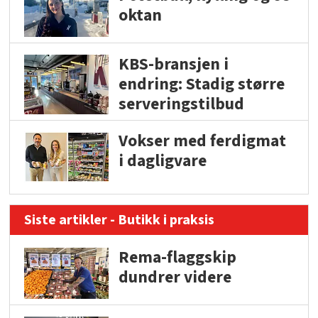
oktan
KBS-bransjen i
endring: Stadig større
serveringstilbud
Vokser med ferdigmat
i dagligvare
Siste artikler - Butikk i praksis
Rema-flaggskip
dundrer videre