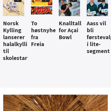
Knalltall
Aass vil
Brus og
Hard
ter
for Açai
bli
jus fra
iste fra
Bowl
førstevalg
Berentsen
Hansa
i lite-
segment