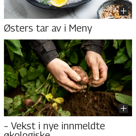
Østers tar av i Meny
– Vekst i nye innmeldte
økologiske