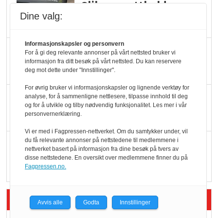
Slik opprettholdes
Dine valg:
ølsalget
Informasjonskapsler og personvern
Færre varer, men fulle
For å gi deg relevante annonser på vårt nettsted bruker vi
hyller
informasjon fra ditt besøk på vårt nettsted. Du kan reservere
deg mot dette under "Innstillinger".
For øvrig bruker vi informasjonskapsler og lignende verktøy for
KI lager mat i butikken
analyse, for å sammenligne nettlesere, tilpasse innhold til deg
og for å utvikle og tilby nødvendig funksjonalitet. Les mer i vår
personvernerklæring.
Vi er med i Fagpressen-nettverket. Om du samtykker under, vil
du få relevante annonser på nettstedene til medlemmene i
Q passerte 1 milliard i
nettverket basert på informasjon fra dine besøk på tvers av
Rema i 2025
disse nettstedene. En oversikt over medlemmene finner du på
Fagpressen.no.
Siste artikler - Økologisk
Avvis alle
Godta
Innstillinger