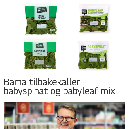
Bama tilbakekaller
babyspinat og babyleaf mix