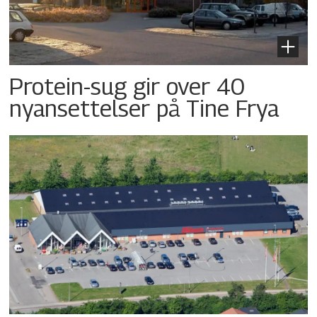
Protein-sug gir over 40
nyansettelser på Tine Frya