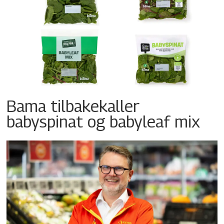
Bama tilbakekaller
babyspinat og babyleaf mix