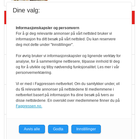
Dine valg:
Siste artikler - Butikk i praksis
Informasjonskapsler og personvern
Rema-flaggskip
For å gi deg relevante annonser på vårt nettsted bruker vi
informasjon fra ditt besøk på vårt nettsted. Du kan reservere
dundrer videre
deg mot dette under "Innstillinger".
For øvrig bruker vi informasjonskapsler og lignende verktøy for
Slik opprettholdes
analyse, for å sammenligne nettlesere, tilpasse innhold til deg
og for å utvikle og tilby nødvendig funksjonalitet. Les mer i vår
ølsalget
personvernerklæring.
Vi er med i Fagpressen-nettverket. Om du samtykker under, vil
du få relevante annonser på nettstedene til medlemmene i
Færre varer, men fulle
nettverket basert på informasjon fra dine besøk på tvers av
hyller
disse nettstedene. En oversikt over medlemmene finner du på
Fagpressen.no.
KI lager mat i butikken
Avvis alle
Godta
Innstillinger