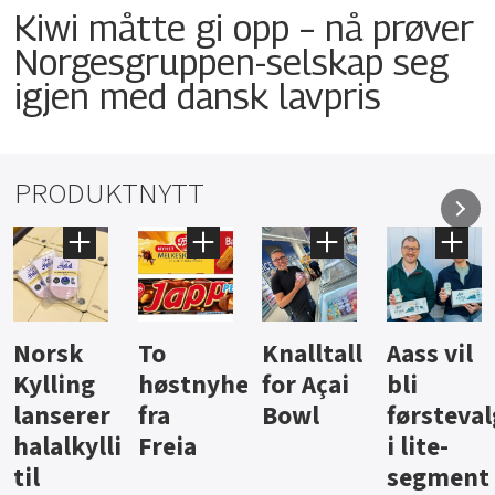
Kiwi måtte gi opp – nå prøver
Norgesgruppen-selskap seg
igjen med dansk lavpris
PRODUKTNYTT
Knalltall
Aass vil
Brus og
Hard
ter
for Açai
bli
jus fra
iste fra
Bowl
førstevalg
Berentsen
Hansa
i lite-
segment