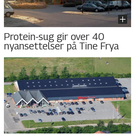
Protein-sug gir over 40
nyansettelser på Tine Frya