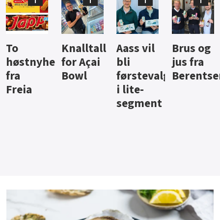
Knalltall
Aass vil
Brus og
Hard
ter
for Açai
bli
jus fra
iste fra
Bowl
førstevalg
Berentsen
Hansa
i lite-
segment