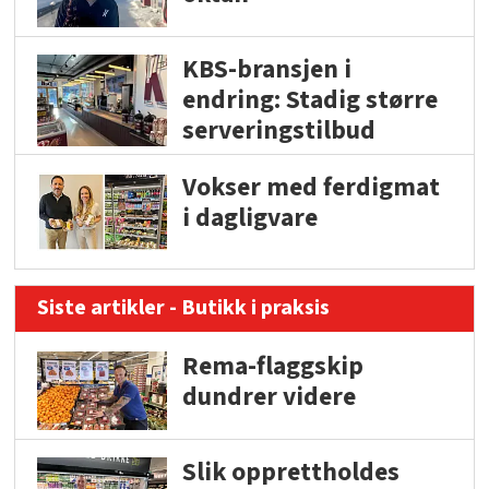
KBS-bransjen i
endring: Stadig større
serveringstilbud
Vokser med ferdigmat
i dagligvare
Siste artikler - Butikk i praksis
Rema-flaggskip
dundrer videre
Slik opprettholdes