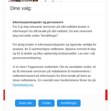
ølsalget
Dine valg:
Færre varer, men fulle
Informasjonskapsler og personvern
hyller
For å gi deg relevante annonser på vårt nettsted bruker vi
informasjon fra ditt besøk på vårt nettsted. Du kan reservere
deg mot dette under "Innstillinger".
KI lager mat i butikken
For øvrig bruker vi informasjonskapsler og lignende verktøy for
analyse, for å sammenligne nettlesere, tilpasse innhold til deg
og for å utvikle og tilby nødvendig funksjonalitet. Les mer i vår
personvernerklæring.
Q passerte 1 milliard i
Vi er med i Fagpressen-nettverket. Om du samtykker under, vil
du få relevante annonser på nettstedene til medlemmene i
Rema i 2025
nettverket basert på informasjon fra dine besøk på tvers av
disse nettstedene. En oversikt over medlemmene finner du på
Fagpressen.no.
Siste artikler - Økologisk
Avvis alle
Godta
Innstillinger
Kolonihagens norske