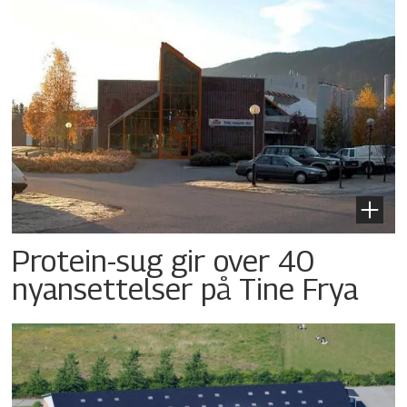
Protein-sug gir over 40
nyansettelser på Tine Frya