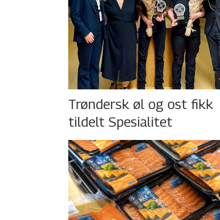
Trøndersk øl og ost fikk
tildelt Spesialitet