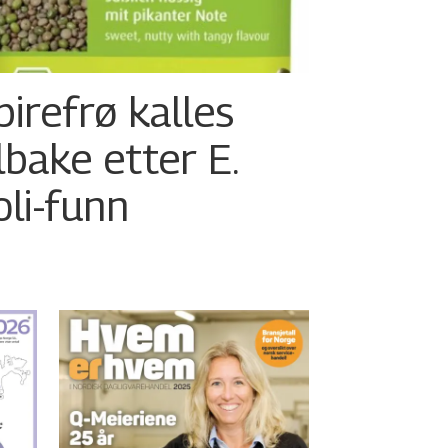
pirefrø kalles
ilbake etter E.
oli-funn