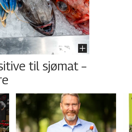
tive til sjømat –
re