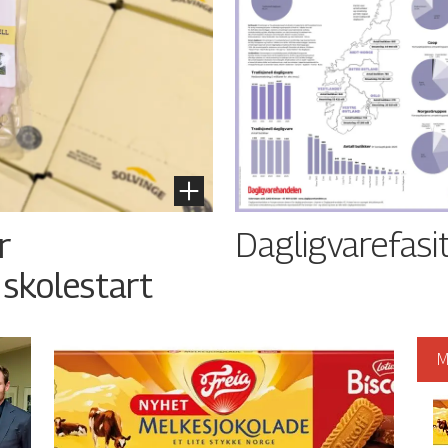
Dagligvarefasi
r
 skolestart
M