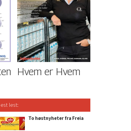
ten
Hvem er Hvem
est lest:
To høstnyheter fra Freia