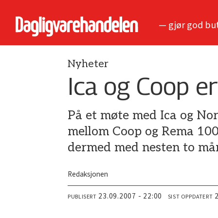
— gjør god bu
Nyheter
Ica og Coop er
På et møte med Ica og Nor
mellom Coop og Rema 1000 
dermed med nesten to må
Redaksjonen
23.09.2007 - 22:00
PUBLISERT
SIST OPPDATERT