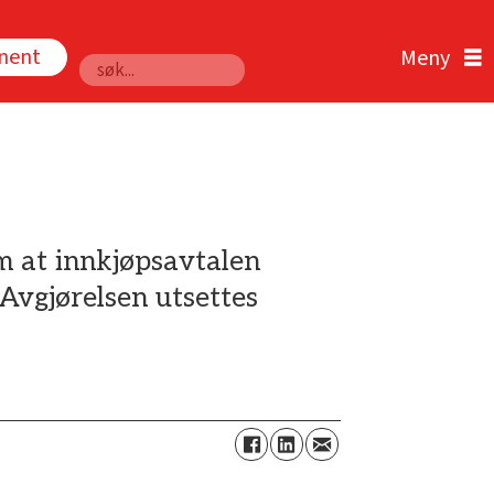
nnent
Søk
m at innkjøpsavtalen
Avgjørelsen utsettes