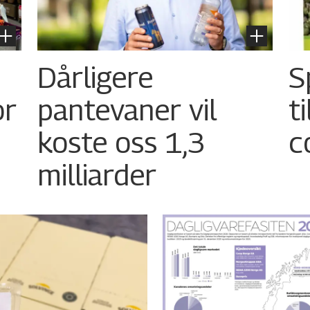
Dårligere
S
or
pantevaner vil
t
koste oss 1,3
c
milliarder