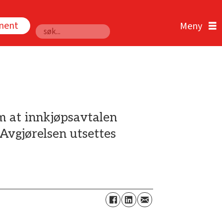
nnent
Søk
m at innkjøpsavtalen
Avgjørelsen utsettes