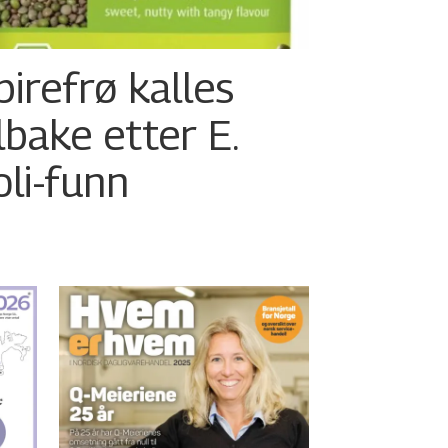
pirefrø kalles
ilbake etter E.
oli-funn