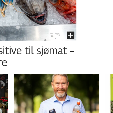
tive til sjømat –
re