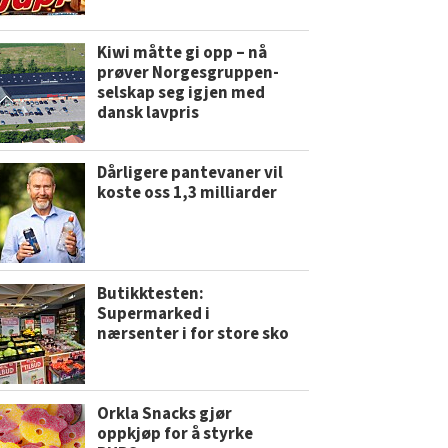
Kiwi måtte gi opp – nå
prøver Norgesgruppen-
selskap seg igjen med
dansk lavpris
Dårligere pantevaner vil
koste oss 1,3 milliarder
Butikktesten:
Supermarked i
nærsenter i for store sko
Orkla Snacks gjør
oppkjøp for å styrke