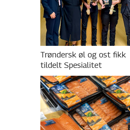
Trøndersk øl og ost fikk
tildelt Spesialitet