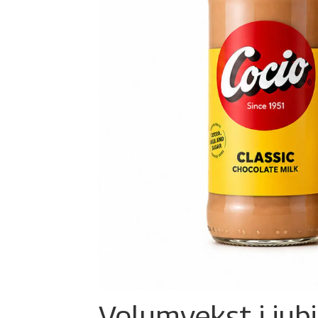
Volumvekst i jub