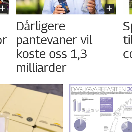
Dårligere
S
or
pantevaner vil
t
koste oss 1,3
c
milliarder