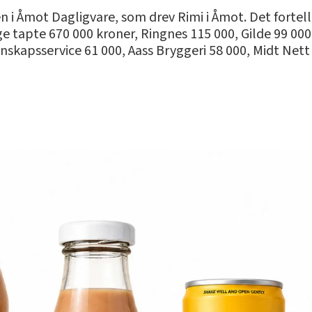
 i Åmot Dagligvare, som drev Rimi i Åmot. Det fortell
rge tapte 670 000 kroner, Ringnes 115 000, Gilde 99 0
psservice 61 000, Aass Bryggeri 58 000, Midt Nett 2