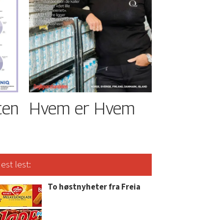
ten
Hvem er Hvem
est lest:
To høstnyheter fra Freia