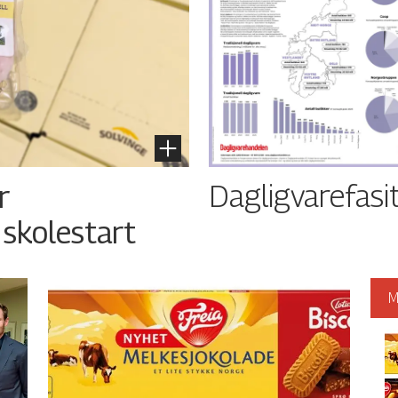
Dagligvarefasi
r
 skolestart
M