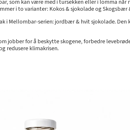
bar, som kan være med i tursekken eller i lomma når m
ommer i to varianter: Kokos & sjokolade og Skogsbær 
 i Mellombar-serien: jordbær & hvit sjokolade. Den
som jobber for å beskytte skogene, forbedre levebrø
g redusere klimakrisen.