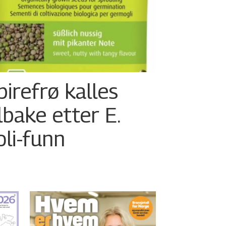
pirefrø kalles
ilbake etter E.
oli-funn