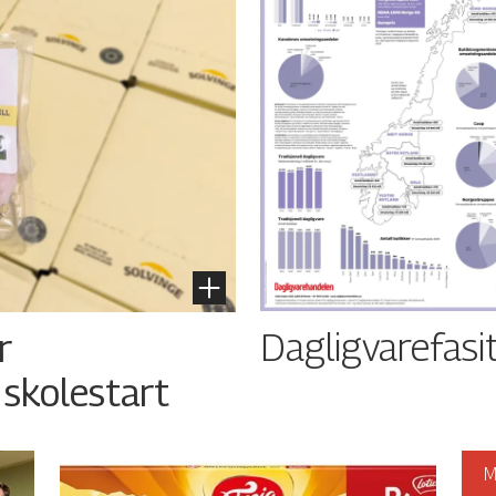
Dagligvarefasi
r
 skolestart
M