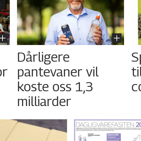
Dårligere
S
or
pantevaner vil
t
koste oss 1,3
c
milliarder