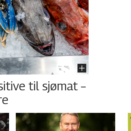
tive til sjømat –
re