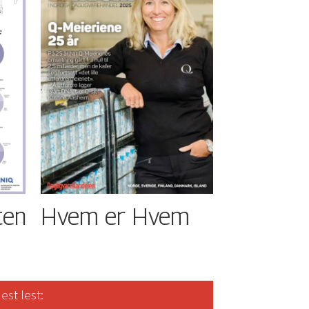
ten
Hvem er Hvem
est lest: