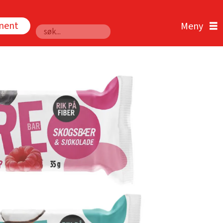
nnent
Søk