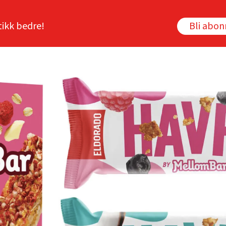
tikk bedre!
Bli abo