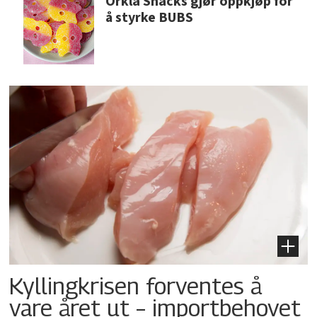
Orkla Snacks gjør oppkjøp for
å styrke BUBS
Kyllingkrisen forventes å
vare året ut – importbehovet