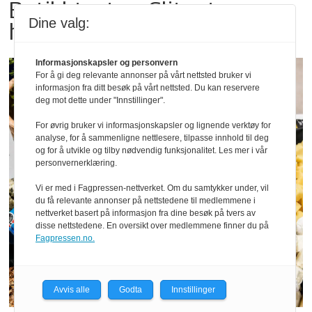
Butikktesten: Slitent, men
Dine valg:
hyggelig
Informasjonskapsler og personvern
For å gi deg relevante annonser på vårt nettsted bruker vi
informasjon fra ditt besøk på vårt nettsted. Du kan reservere
deg mot dette under "Innstillinger".
For øvrig bruker vi informasjonskapsler og lignende verktøy for
analyse, for å sammenligne nettlesere, tilpasse innhold til deg
og for å utvikle og tilby nødvendig funksjonalitet. Les mer i vår
personvernerklæring.
Vi er med i Fagpressen-nettverket. Om du samtykker under, vil
du få relevante annonser på nettstedene til medlemmene i
nettverket basert på informasjon fra dine besøk på tvers av
disse nettstedene. En oversikt over medlemmene finner du på
Fagpressen.no.
Avvis alle
Godta
Innstillinger