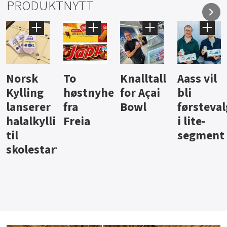
PRODUKTNYTT
Knalltall
Aass vil
Brus og
Hard
ter
for Açai
bli
jus fra
iste fra
Bowl
førstevalg
Berentsen
Hansa
i lite-
segment