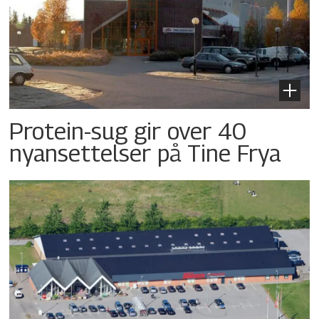
Protein-sug gir over 40
nyansettelser på Tine Frya