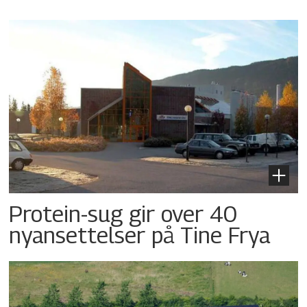
Protein-sug gir over 40
nyansettelser på Tine Frya