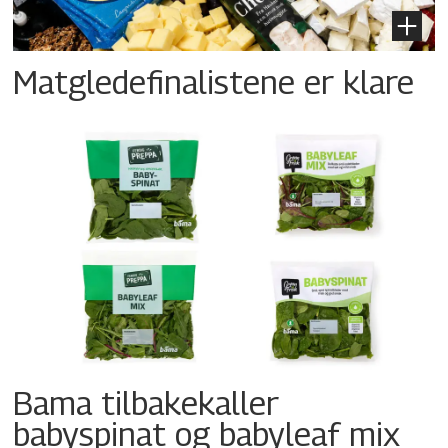
Matgledefinalistene er klare
Bama tilbakekaller
babyspinat og babyleaf mix