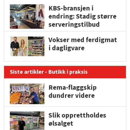
KBS-bransjen i
endring: Stadig større
serveringstilbud
Vokser med ferdigmat
i dagligvare
Siste artikler - Butikk i praksis
Rema-flaggskip
dundrer videre
Slik opprettholdes
ølsalget