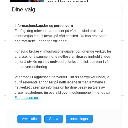
melkemangel
Dine valg:
Marit Kolby vant
Økologisk Norge sin
Informasjonskapsler og personvern
For å gi deg relevante annonser på vårt nettsted bruker vi
hederspris
informasjon fra ditt besøk på vårt nettsted. Du kan reservere
deg mot dette under "Innstillinger".
Blir enklere å velge
For øvrig bruker vi informasjonskapsler og lignende verktøy for
økologisk i butikkhylla
analyse, for å sammenligne nettlesere, tilpasse innhold til deg
og for å utvikle og tilby nødvendig funksjonalitet. Les mer i vår
personvernerklæring.
Kolonihagen sliter
Vi er med i Fagpressen-nettverket. Om du samtykker under, vil
med å få tak i nok melk
du få relevante annonser på nettstedene til medlemmene i
nettverket basert på informasjon fra dine besøk på tvers av
disse nettstedene. En oversikt over medlemmene finner du på
Fagpressen.no.
Rapport: Økokundene
er klare! Er markedet
det?
Avvis alle
Godta
Innstillinger