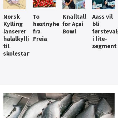
Knalltall
Aass vil
Brus og
Hard
ter
for Açai
bli
jus fra
iste fra
Bowl
førstevalg
Berentsen
Hansa
i lite-
segment