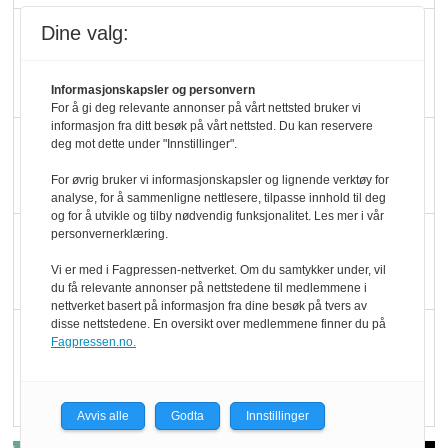
Dine valg:
Marit Kolby vant
Økologisk Norge sin
hederspris
Informasjonskapsler og personvern
For å gi deg relevante annonser på vårt nettsted bruker vi
informasjon fra ditt besøk på vårt nettsted. Du kan reservere
Blir enklere å velge
deg mot dette under "Innstillinger".
økologisk i butikkhylla
For øvrig bruker vi informasjonskapsler og lignende verktøy for
analyse, for å sammenligne nettlesere, tilpasse innhold til deg
og for å utvikle og tilby nødvendig funksjonalitet. Les mer i vår
personvernerklæring.
Kolonihagen sliter
med å få tak i nok melk
Vi er med i Fagpressen-nettverket. Om du samtykker under, vil
du få relevante annonser på nettstedene til medlemmene i
nettverket basert på informasjon fra dine besøk på tvers av
disse nettstedene. En oversikt over medlemmene finner du på
Rapport: Økokundene
Fagpressen.no.
er klare! Er markedet
det?
Avvis alle
Godta
Innstillinger