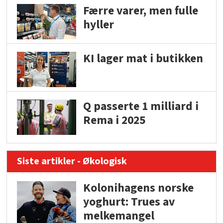
Færre varer, men fulle
hyller
KI lager mat i butikken
Q passerte 1 milliard i
Rema i 2025
Siste artikler - Økologisk
Kolonihagens norske
yoghurt: Trues av
melkemangel