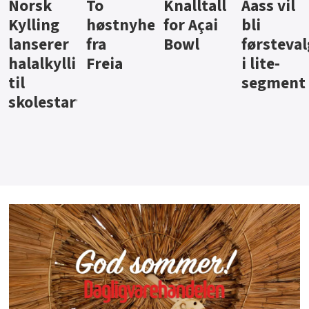
Knalltall
Aass vil
Brus og
Hard
ter
for Açai
bli
jus fra
iste fra
Bowl
førstevalg
Berentsen
Hansa
i lite-
segment