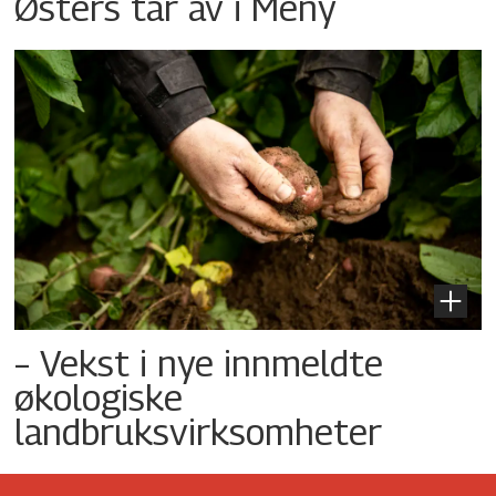
Østers tar av i Meny
– Vekst i nye innmeldte
økologiske
landbruksvirksomheter