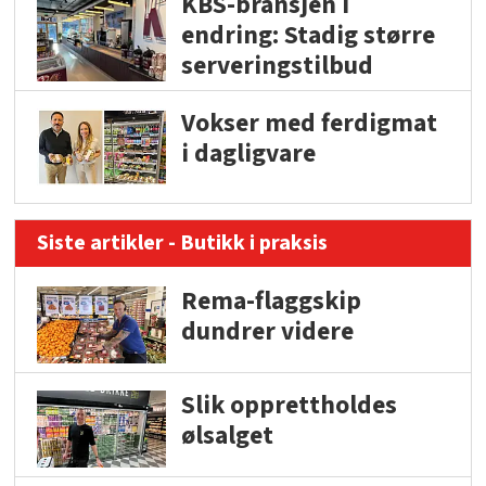
KBS-bransjen i
endring: Stadig større
serveringstilbud
Vokser med ferdigmat
i dagligvare
Siste artikler - Butikk i praksis
Rema-flaggskip
dundrer videre
Slik opprettholdes
ølsalget