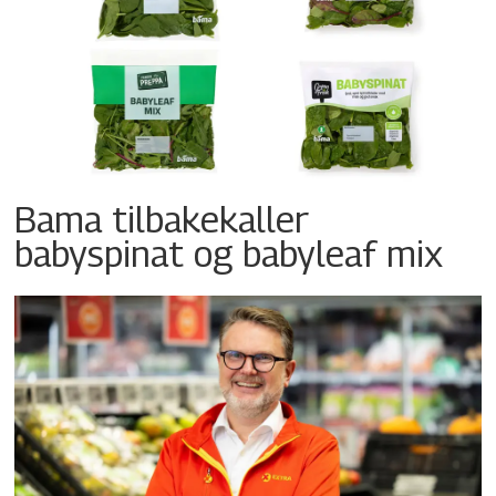
Bama tilbakekaller
babyspinat og babyleaf mix