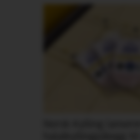
Norsk Kylling lansere
halalkyllingpålegg til