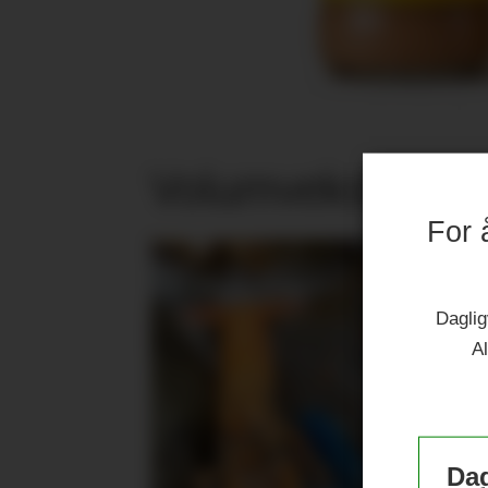
Volumvekst i jub
For 
Daglig
Al
Dag