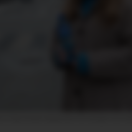
al var at unge mennesker skulle gå nedover Karl Johansgate med en flas