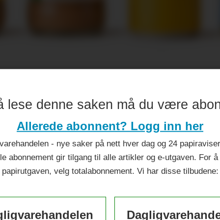
ileumsår
å lese denne saken må du være abo
Allerede abonnent? Logg inn her
varehandelen - nye saker på nett hver dag og 24 papiraviser 
le abonnement gir tilgang til alle artikler og e-utgaven. For å
papirutgaven, velg totalabonnement. Vi har disse tilbudene:
ligvarehandelen
Dagligvarehand