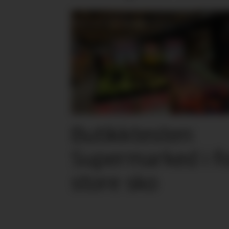
Butikktesten:
Supermarked i f
store sko