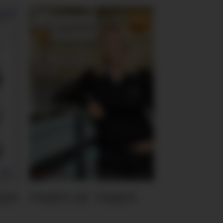
ten
Hvem er Hvem