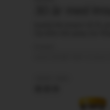
30 år med Ims
Imsdal ble lansert til OL 
Og siden den gang, har Ring
Are Knudsen
12.02.2024 - 20:49
PUBLISERT
SIST OPPDATERT
NYHETER
IMSDAL