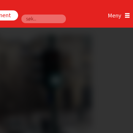
nnent
Søk