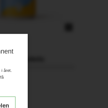
nnent
Nyeste eAvis:
i året.
 få
elen