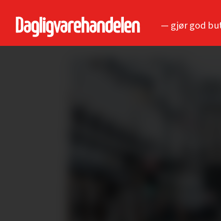
— gjør god bu