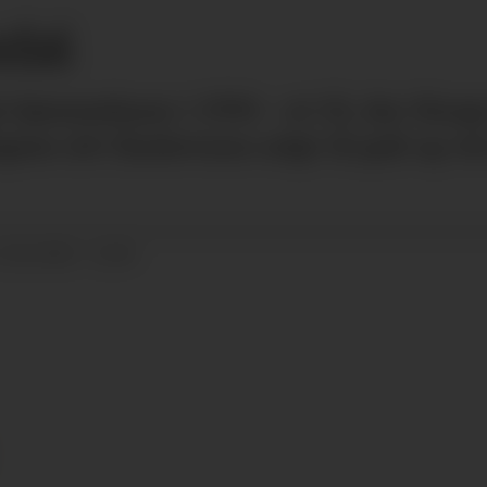
dal
på hjemmebane i 1994 – et OL der Norge
nes sitt flaskevann solgt til gull og vel
13.02.2024 - 15:44