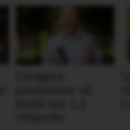
Dårligere
S
or
pantevaner vil
t
koste oss 1,3
c
milliarder