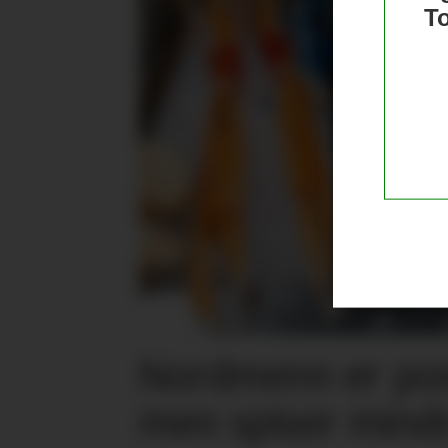
T
Nordmenn er posi
men spiser mind