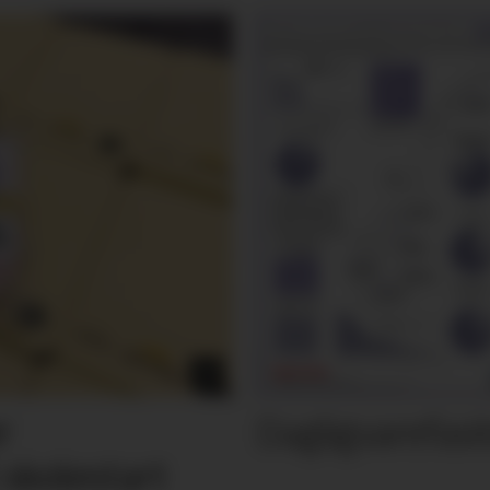
Dagligvarefasi
r
 skolestart