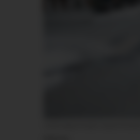
Josefine Hagatun forteller at visjonen til Imsd
Nyheter