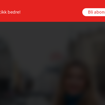
tikk bedre!
Bli abo