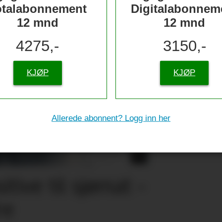
otalabonnement
Digitalabonnem
12 mnd
12 mnd
4275,-
3150,-
KJØP
KJØP
Allerede abonnent? Logg inn her
tive til sjømat –
re