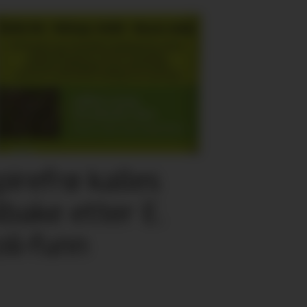
pirefrø kalles
ilbake etter E.
oli-funn