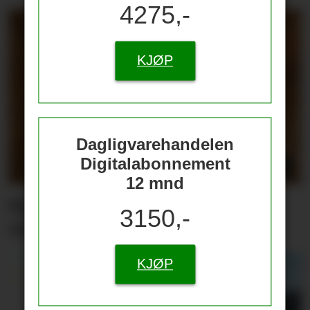
4275,-
KJØP
Dagligvarehandelen
Digitalabonnement
12 mnd
Nyhetsbrevet tar
3150,-
sommerferie
KJØP