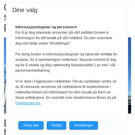
Carlsberg forventer
Dine valg:
salgsrekord for alkoholfri øl
på festivaler
Informasjonskapsler og personvern
For å gi deg relevante annonser på vårt nettsted bruker vi
informasjon fra ditt besøk på vårt nettsted. Du kan reservere
deg mot dette under "Innstillinger".
For øvrig bruker vi informasjonskapsler og lignende verktøy for
analyse, for å sammenligne nettlesere, tilpasse innhold til deg
og for å utvikle og tilby nødvendig funksjonalitet. Les mer i vår
personvernerklæring.
Vi er med i Fagpressen-nettverket. Om du samtykker under, vil
du få relevante annonser på nettstedene til medlemmene i
nettverket basert på informasjon fra dine besøk på tvers av
disse nettstedene. En oversikt over medlemmene finner du på
Fagpressen.no.
Butikktesten: Slitent, men
Avvis alle
Godta
Innstillinger
hyggelig