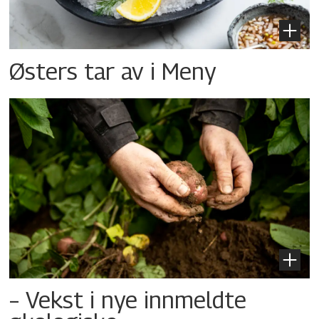
Østers tar av i Meny
– Vekst i nye innmeldte