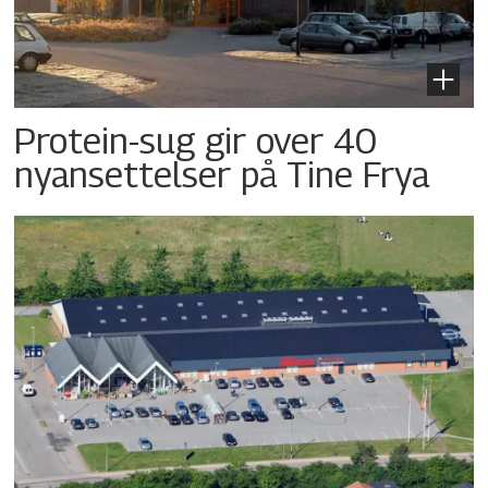
Protein-sug gir over 40
nyansettelser på Tine Frya