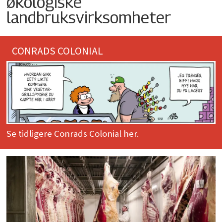
økologiske
landbruksvirksomheter
CONRADS COLONIAL
Se tidligere Conrads Colonial her.