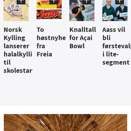
Knalltall
Aass vil
Brus og
Hard
ter
for Açai
bli
jus fra
iste fra
Bowl
førstevalg
Berentsen
Hansa
i lite-
segment