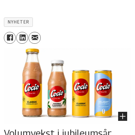
NYHETER
Volumvekst i jubileumsår