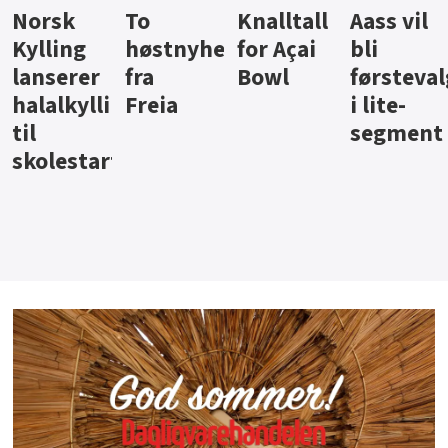
Knalltall
Aass vil
Brus og
Hard
ter
for Açai
bli
jus fra
iste fra
Bowl
førstevalg
Berentsen
Hansa
i lite-
segment