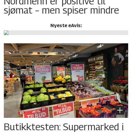
Nordmenn er positive til
sjømat – men spiser mindre
Nyeste eAvis:
Butikktesten: Supermarked i