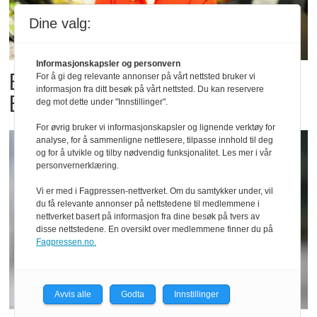
Dine valg:
Informasjonskapsler og personvern
Billigbonanza da Norge slo
For å gi deg relevante annonser på vårt nettsted bruker vi
informasjon fra ditt besøk på vårt nettsted. Du kan reservere
Elfenbenkysten
deg mot dette under "Innstillinger".
For øvrig bruker vi informasjonskapsler og lignende verktøy for
analyse, for å sammenligne nettlesere, tilpasse innhold til deg
og for å utvikle og tilby nødvendig funksjonalitet. Les mer i vår
personvernerklæring.
Vi er med i Fagpressen-nettverket. Om du samtykker under, vil
du få relevante annonser på nettstedene til medlemmene i
nettverket basert på informasjon fra dine besøk på tvers av
disse nettstedene. En oversikt over medlemmene finner du på
Fagpressen.no.
Avvis alle
Godta
Innstillinger