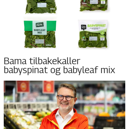
Bama tilbakekaller
babyspinat og babyleaf mix