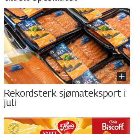
Rekordsterk sjømateksport i
juli