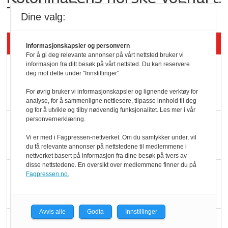
Trues av melkemangel
Dine valg:
Siste artikler - KBS
Informasjonskapsler og personvern
For å gi deg relevante annonser på vårt nettsted bruker vi
informasjon fra ditt besøk på vårt nettsted. Du kan reservere
Mat er viktigere enn
deg mot dette under "Innstillinger".
pris når elbilister
For øvrig bruker vi informasjonskapsler og lignende verktøy for
velger ladestopp
analyse, for å sammenligne nettlesere, tilpasse innhold til deg
og for å utvikle og tilby nødvendig funksjonalitet. Les mer i vår
personvernerklæring.
Ti bensinstasjoner
legger ned hver måned
Vi er med i Fagpressen-nettverket. Om du samtykker under, vil
du få relevante annonser på nettstedene til medlemmene i
nettverket basert på informasjon fra dine besøk på tvers av
disse nettstedene. En oversikt over medlemmene finner du på
Potetball, kylling og 98
Fagpressen.no.
oktan
Avvis alle
Godta
Innstillinger
KBS-bransjen i