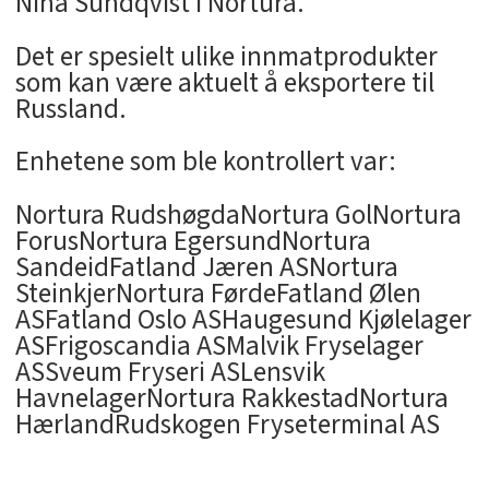
Nina Sundqvist i Nortura.
Det er spesielt ulike innmatprodukter
som kan være aktuelt å eksportere til
Russland.
Enhetene som ble kontrollert var:
Nortura RudshøgdaNortura GolNortura
ForusNortura EgersundNortura
SandeidFatland Jæren ASNortura
SteinkjerNortura FørdeFatland Ølen
ASFatland Oslo ASHaugesund Kjølelager
ASFrigoscandia ASMalvik Fryselager
ASSveum Fryseri ASLensvik
HavnelagerNortura RakkestadNortura
HærlandRudskogen Fryseterminal AS