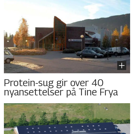
Protein-sug gir over 40
nyansettelser på Tine Frya