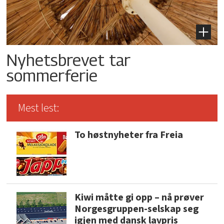
Nyhetsbrevet tar
sommerferie
Mest lest:
To høstnyheter fra Freia
Kiwi måtte gi opp – nå prøver
Norgesgruppen-selskap seg
igjen med dansk lavpris