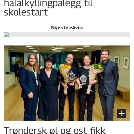
halalkylling­pålegg til
skolestart
Nyeste eAvis:
Trøndersk øl og ost fikk