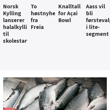
Knalltall
Aass vil
Brus og
Hard
ter
for Açai
bli
jus fra
iste fra
Bowl
førstevalg
Berentsen
Hansa
i lite-
segment