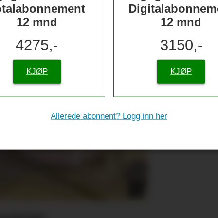
otalabonnement
Digitalabonnem
12 mnd
12 mnd
4275,-
3150,-
KJØP
KJØP
Allerede abonnent? Logg inn her