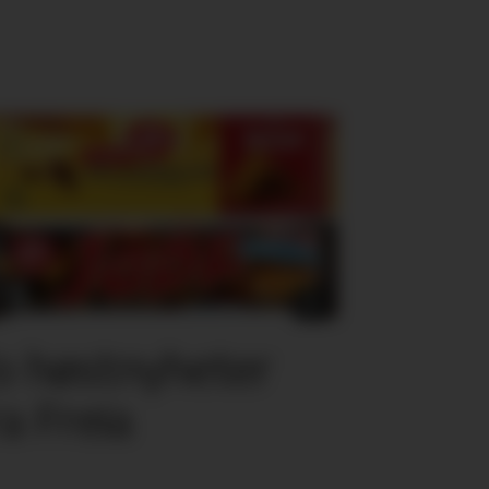
o høstnyheter
ra Freia