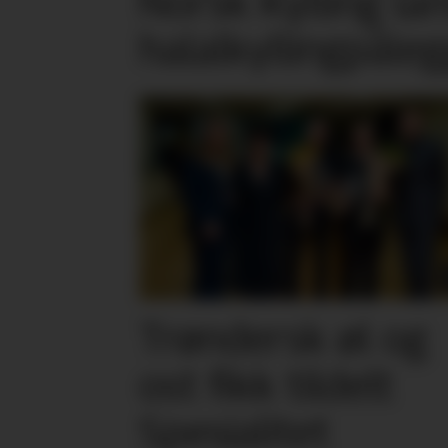
Norsk Kylling la
halalkylling­påleg
Trøndersk øl og
ost fikk tildelt
Spesialitet