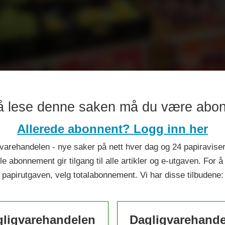
å lese denne saken må du være abo
permarked i nærsenter i 
Allerede abonnent? Logg inn her
varehandelen - nye saker på nett hver dag og 24 papiraviser 
le abonnement gir tilgang til alle artikler og e-utgaven. For å
papirutgaven, velg totalabonnement. Vi har disse tilbudene:
ligvarehandelen
Dagligvarehand