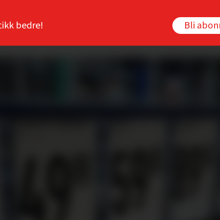
tikk bedre!
Bli abo