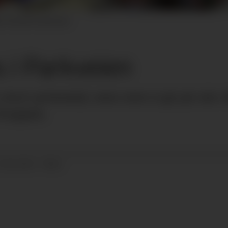
forhold til størrelsen.
s i Parkveien
tort potensial, men mye å gå på når de
Gruppen.
22.04.2022 - 08:51