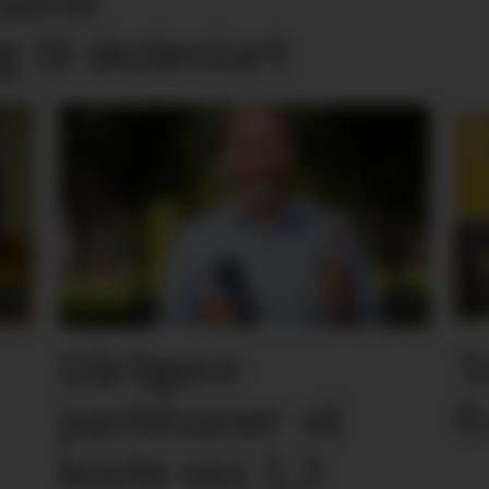
nserer
g til skolestart
Dårligere
T
pantevaner vil
f
koste oss 1,3