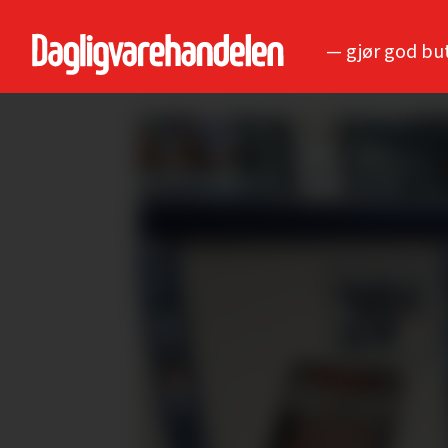
— gjør god bu