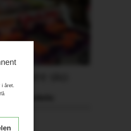
nnent
for store sko
i året.
 få
Nyeste eAvis:
elen