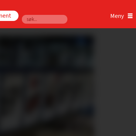
nnent
Søk