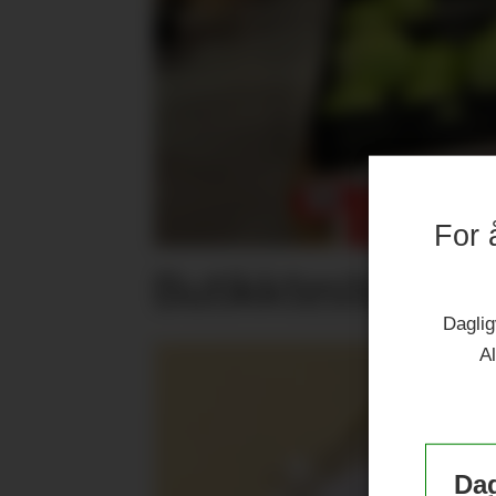
For 
Butikktesten: Su
Daglig
Al
Dag