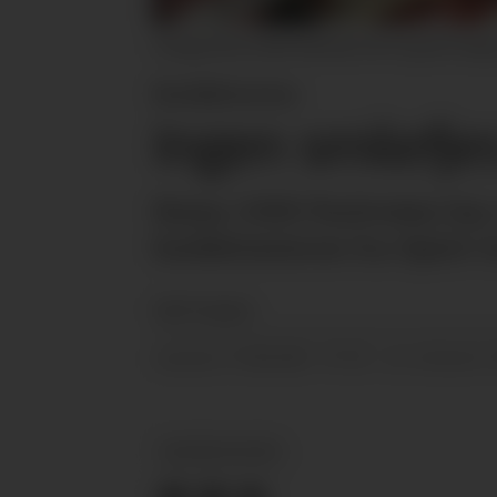
Utvalg: Rema 1000 Parkveien har et godt utvalg i 
Butikktesten
Ingen smilefje
Rema 1000 Parkveien har s
butikktesterne fra Spirit 
Spirit Gruppen
27.08.2019 - 07:32
PUBLISERT
SIST OPPDATERT
BUTIKKTESTEN