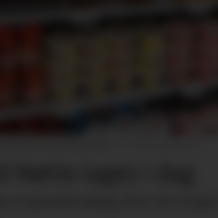
 kan skimtes helt til høyre i bildet.
Terje Pedersen / NTB
d Nøtte lages i dag
da et gammelt pålegg. Etter 60 år lage