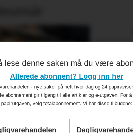
ileumsår
å lese denne saken må du være abo
Allerede abonnent? Logg inn her
varehandelen - nye saker på nett hver dag og 24 papiraviser 
le abonnement gir tilgang til alle artikler og e-utgaven. For å
papirutgaven, velg totalabonnement. Vi har disse tilbudene:
ligvarehandelen
Dagligvarehand