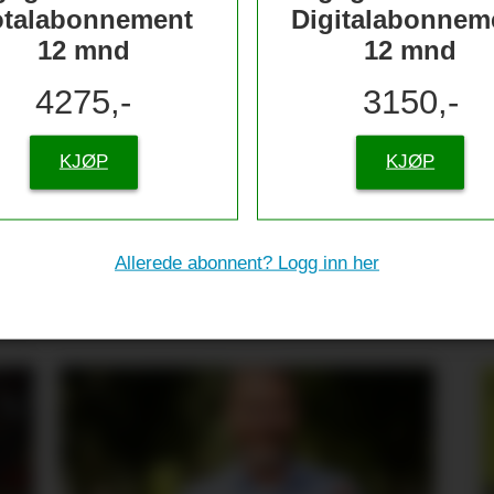
otalabonnement
Digitalabonnem
12 mnd
12 mnd
4275,-
3150,-
KJØP
KJØP
tive til sjømat –
Allerede abonnent? Logg inn her
re