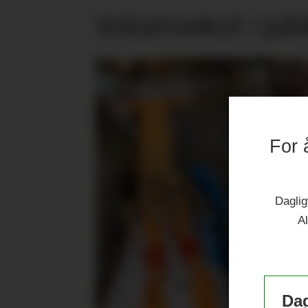
Volumvekst i jub
For 
Daglig
Al
Dag