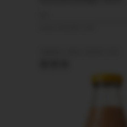
NTB
10.09.2025 - 12:42
PUBLISERT
INNENRIKS
ORKLA
NYHETER
NTB