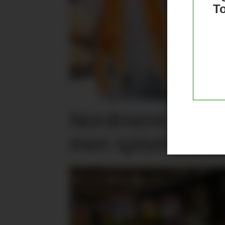
T
Nordmenn er posi
men spiser mind