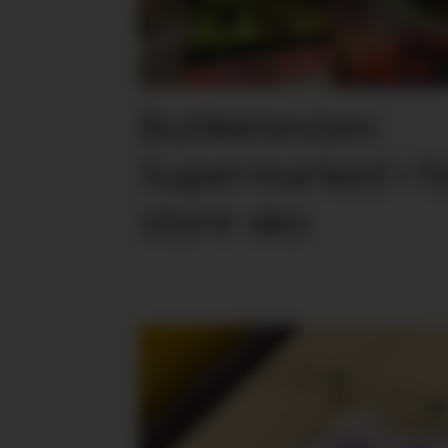
Butikktesten:
Supermarked i f
store sko