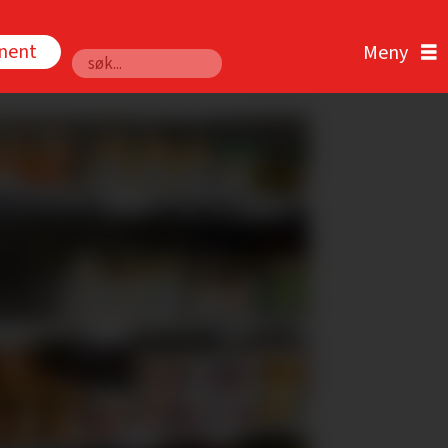
nnent
Søk