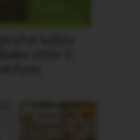
pirefrø kalles
ilbake etter E.
oli-funn