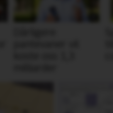
Dårligere
S
or
pantevaner vil
t
koste oss 1,3
c
milliarder