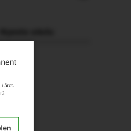
Nyeste eAvis:
nnent
i året.
 få
elen