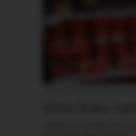
Hyller med pålegg på Coop på Skøyen i Oslo. Nøtte
Siste boks me
Onsdag er det slutt for en
hasselnøttpålegget Nøtte.