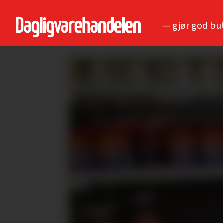
— gjør god bu