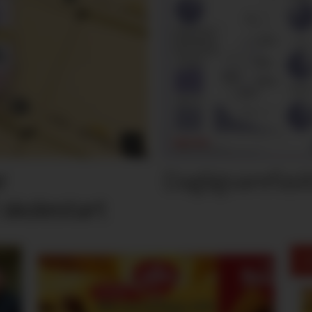
Dagligvarefasi
r
 skolestart
M