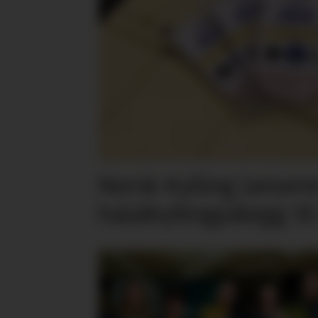
Norsk Kylling lansere
halalkyllingpålegg til