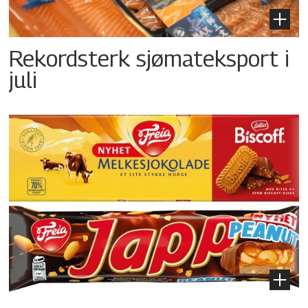
Rekordsterk sjømateksport i
juli