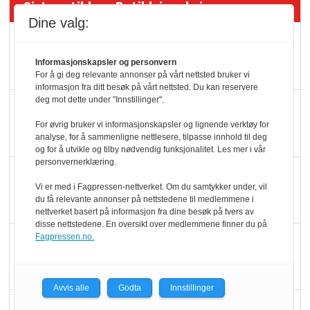
Siste artikler - Butikk i praksis
Dine valg:
Rema-flaggskip
dundrer videre
Informasjonskapsler og personvern
For å gi deg relevante annonser på vårt nettsted bruker vi
informasjon fra ditt besøk på vårt nettsted. Du kan reservere
deg mot dette under "Innstillinger".
Slik opprettholdes
ølsalget
For øvrig bruker vi informasjonskapsler og lignende verktøy for
analyse, for å sammenligne nettlesere, tilpasse innhold til deg
og for å utvikle og tilby nødvendig funksjonalitet. Les mer i vår
personvernerklæring.
Færre varer, men fulle
Vi er med i Fagpressen-nettverket. Om du samtykker under, vil
hyller
du få relevante annonser på nettstedene til medlemmene i
nettverket basert på informasjon fra dine besøk på tvers av
disse nettstedene. En oversikt over medlemmene finner du på
Fagpressen.no.
KI lager mat i butikken
Avvis alle
Godta
Innstillinger