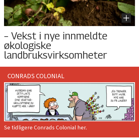
– Vekst i nye innmeldte
økologiske
landbruksvirksomheter
CONRADS COLONIAL
Se tidligere Conrads Colonial her.