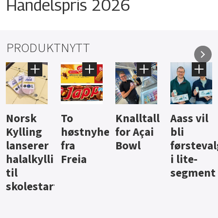
Handelspris 2026
PRODUKTNYTT
To
Knalltall
Aass vil
Brus og
høstnyheter
for Açai
bli
jus fra
fra
Bowl
førstevalg
Berentsen
ngpålegg
Freia
i lite-
segment