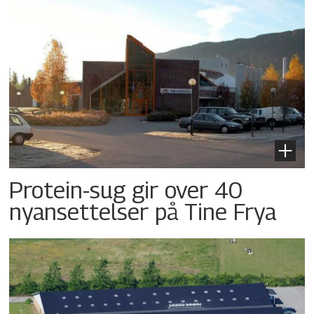
Protein-sug gir over 40
nyansettelser på Tine Frya