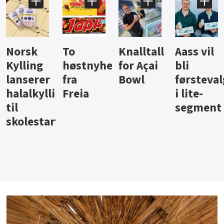
Knalltall
Aass vil
Brus og
Hard
ter
for Açai
bli
jus fra
iste fra
Bowl
førstevalg
Berentsen
Hansa
i lite-
segment