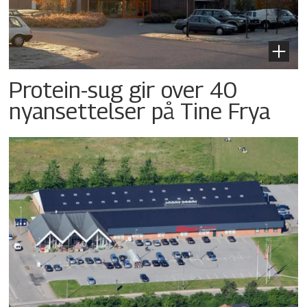
Protein-sug gir over 40
nyansettelser på Tine Frya