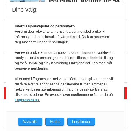
Potetball, kylling og 98
oktan
Dine valg:
KBS-bransjen i
Informasjonskapsler og personvern
For å gi deg relevante annonser på vårt nettsted bruker vi
endring: Stadig større
informasjon fra ditt besøk på vårt nettsted. Du kan reservere
deg mot dette under "Innstillinger".
serveringstilbud
For øvrig bruker vi informasjonskapsler og lignende verktøy for
analyse, for å sammenligne nettlesere, tilpasse innhold til deg
Vokser med ferdigmat
og for å utvikle og tilby nødvendig funksjonalitet. Les mer i vår
i dagligvare
personvernerklæring.
Vi er med i Fagpressen-nettverket. Om du samtykker under, vil
du få relevante annonser på nettstedene til medlemmene i
nettverket basert på informasjon fra dine besøk på tvers av
Siste artikler - Butikk i praksis
disse nettstedene. En oversikt over medlemmene finner du på
Fagpressen.no.
Rema-flaggskip
dundrer videre
Avvis alle
Godta
Innstillinger