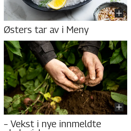
Østers tar av i Meny
– Vekst i nye innmeldte