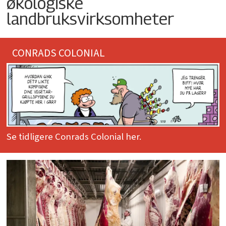
økologiske
landbruksvirksomheter
CONRADS COLONIAL
Se tidligere Conrads Colonial her.