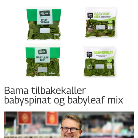
Bama tilbakekaller
babyspinat og babyleaf mix