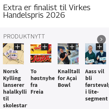
Extra er finalist til Virkes
Handelspris 2026
PRODUKTNYTT
Knalltall
Aass vil
Brus og
Hard
ter
for Açai
bli
jus fra
iste fra
Bowl
førstevalg
Berentsen
Hansa
i lite-
segment