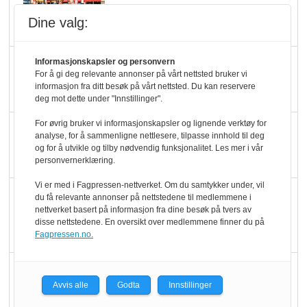
pris når elbilister
Dine valg:
velger ladestopp
Ti bensinstasjoner
Informasjonskapsler og personvern
For å gi deg relevante annonser på vårt nettsted bruker vi
legger ned hver måned
informasjon fra ditt besøk på vårt nettsted. Du kan reservere
deg mot dette under "Innstillinger".
For øvrig bruker vi informasjonskapsler og lignende verktøy for
Potetball, kylling og 98
analyse, for å sammenligne nettlesere, tilpasse innhold til deg
oktan
og for å utvikle og tilby nødvendig funksjonalitet. Les mer i vår
personvernerklæring.
Vi er med i Fagpressen-nettverket. Om du samtykker under, vil
KBS-bransjen i
du få relevante annonser på nettstedene til medlemmene i
nettverket basert på informasjon fra dine besøk på tvers av
endring: Stadig større
disse nettstedene. En oversikt over medlemmene finner du på
serveringstilbud
Fagpressen.no.
Vokser med ferdigmat
Avvis alle
Godta
Innstillinger
i dagligvare