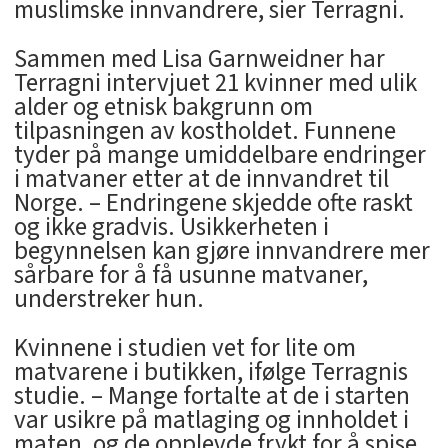
muslimske innvandrere, sier Terragni.
Sammen med Lisa Garnweidner har
Terragni intervjuet 21 kvinner med ulik
alder og etnisk bakgrunn om
tilpasningen av kostholdet. Funnene
tyder på mange umiddelbare endringer
i matvaner etter at de innvandret til
Norge. – Endringene skjedde ofte raskt
og ikke gradvis. Usikkerheten i
begynnelsen kan gjøre innvandrere mer
sårbare for å få usunne matvaner,
understreker hun.
Kvinnene i studien vet for lite om
matvarene i butikken, ifølge Terragnis
studie. – Mange fortalte at de i starten
var usikre på matlaging og innholdet i
maten, og de opplevde frykt for å spise