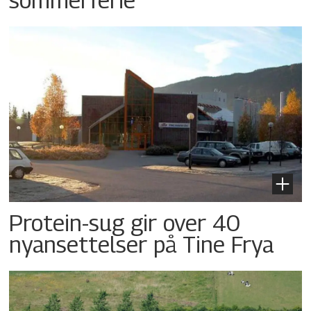
Protein-sug gir over 40
nyansettelser på Tine Frya