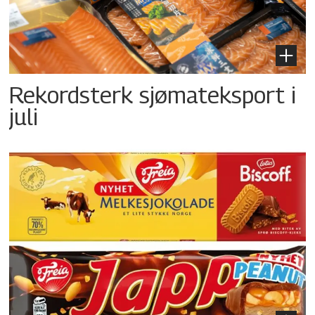
Rekordsterk sjømateksport i
juli