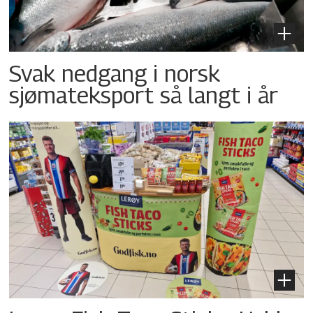
Svak nedgang i norsk
sjømateksport så langt i år