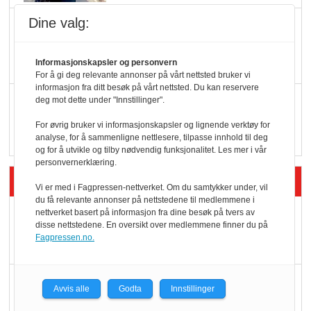
Dine valg:
KBS-bransjen i
endring: Stadig større
serveringstilbud
Informasjonskapsler og personvern
For å gi deg relevante annonser på vårt nettsted bruker vi
informasjon fra ditt besøk på vårt nettsted. Du kan reservere
Vokser med ferdigmat
deg mot dette under "Innstillinger".
i dagligvare
For øvrig bruker vi informasjonskapsler og lignende verktøy for
analyse, for å sammenligne nettlesere, tilpasse innhold til deg
og for å utvikle og tilby nødvendig funksjonalitet. Les mer i vår
personvernerklæring.
Siste artikler - Butikk i praksis
Vi er med i Fagpressen-nettverket. Om du samtykker under, vil
du få relevante annonser på nettstedene til medlemmene i
Rema-flaggskip
nettverket basert på informasjon fra dine besøk på tvers av
disse nettstedene. En oversikt over medlemmene finner du på
dundrer videre
Fagpressen.no.
Slik opprettholdes
Avvis alle
Godta
Innstillinger
ølsalget