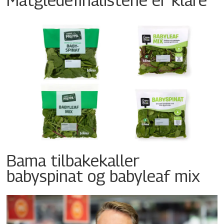
Bama tilbakekaller
babyspinat og babyleaf mix