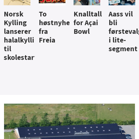
Knalltall
Aass vil
Brus og
Hard
ter
for Açai
bli
jus fra
iste fra
Bowl
førstevalg
Berentsen
Hansa
i lite-
segment