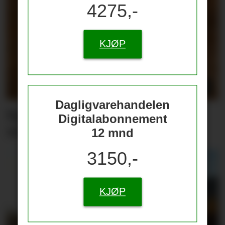
4275,-
KJØP
Dagligvarehandelen
Nyhetsbrevet tar
Digitalabonnement
sommerferie
12 mnd
3150,-
KJØP