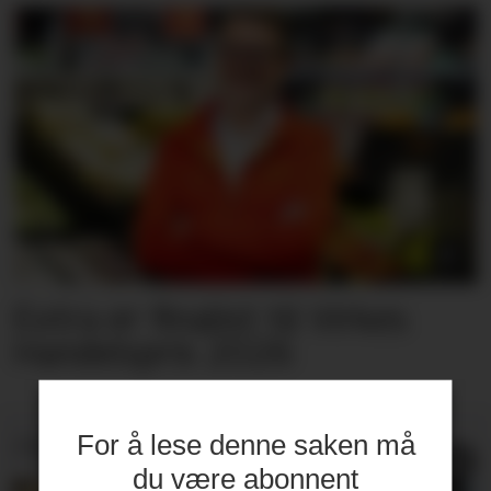
Extra er finalist til Virkes
Handelspris 2026
PRODUKTNYTT
For å lese denne saken må
du være abonnent