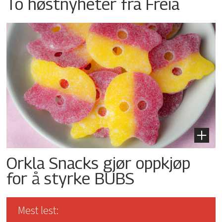
To høstnyheter fra Freia
Orkla Snacks gjør oppkjøp
for å styrke BUBS
Mest lest: