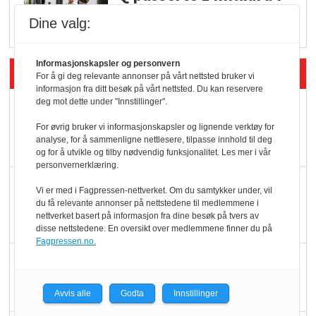
Rema i 2025
Dine valg:
Informasjonskapsler og personvern
Siste artikler - Økologisk
For å gi deg relevante annonser på vårt nettsted bruker vi
informasjon fra ditt besøk på vårt nettsted. Du kan reservere
deg mot dette under "Innstillinger".
Kolonihagens norske
yoghurt: Trues av
For øvrig bruker vi informasjonskapsler og lignende verktøy for
analyse, for å sammenligne nettlesere, tilpasse innhold til deg
melkemangel
og for å utvikle og tilby nødvendig funksjonalitet. Les mer i vår
personvernerklæring.
Marit Kolby vant
Vi er med i Fagpressen-nettverket. Om du samtykker under, vil
Økologisk Norge sin
du få relevante annonser på nettstedene til medlemmene i
nettverket basert på informasjon fra dine besøk på tvers av
hederspris
disse nettstedene. En oversikt over medlemmene finner du på
Fagpressen.no.
Blir enklere å velge
økologisk i butikkhylla
Avvis alle
Godta
Innstillinger