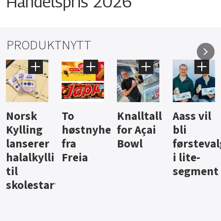
Handelspris 2026
PRODUKTNYTT
Knalltall
Aass vil
Brus og
Hard
ter
for Açai
bli
jus fra
iste fra
Bowl
førstevalg
Berentsen
Hansa
i lite-
segment