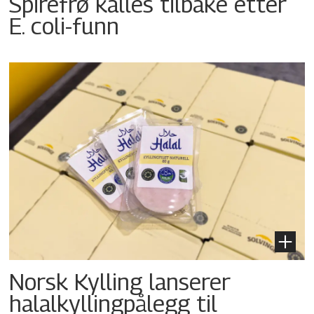
Spirefrø kalles tilbake etter
E. coli-funn
Norsk Kylling lanserer
halalkyllingpålegg til