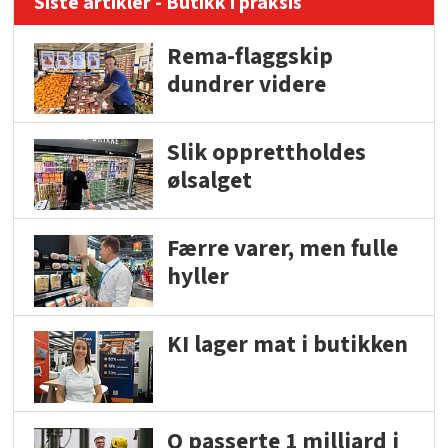
Siste artikler - Butikk i praksis
Rema-flaggskip
dundrer videre
Slik opprettholdes
ølsalget
Færre varer, men fulle
hyller
KI lager mat i butikken
Q passerte 1 milliard i