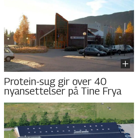
Protein-sug gir over 40
nyansettelser på Tine Frya