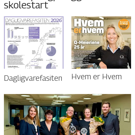
skolestart
Hvem er Hvem
Dagligvarefasiten