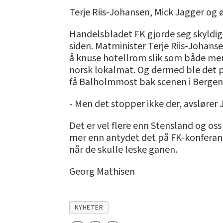
Terje Riis-Johansen, Mick Jagger og 
Handelsbladet FK gjorde seg skyldig i
siden. Matminister Terje Riis-Johanse
å knuse hotellrom slik som både mer
norsk lokalmat. Og dermed ble det pla
få Balholmmost bak scenen i Bergen
- Men det stopper ikke der, avslører J
Det er vel flere enn Stensland og os
mer enn antydet det på FK-konferans
når de skulle leske ganen.
Georg Mathisen
NYHETER