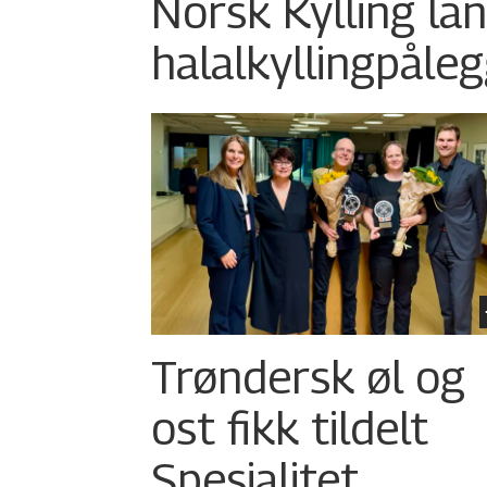
Norsk Kylling la
halalkylling­påleg
Trøndersk øl og
ost fikk tildelt
Spesialitet