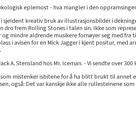
økologisk eplemost - hva mangler i den oppramsingen?
 sjeldent kreativ bruk av illustrasjonsbilder i dekni
n dro frem Rolling Stones i talen sin. Ikke som represe
 og mindre aldrende musikere fornøyer seg med fra ti
ss i avisen for en Mick Jagger i kjent positur, med ar
.
ack A. Stensland hos Mr. Iceman. - Vi sendte over 300 k
s som mistenker isbitene for å ha blitt brukt til anne
en, også: Det var kanskje ikke alle rullesteinene s