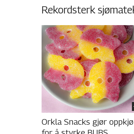
Rekordsterk sjømateks
Orkla Snacks gjør oppkj
for å styrke BUBS