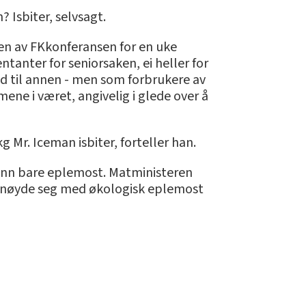
 Isbiter, selvsagt.
ngen av FKkonferansen for en uke
ntanter for seniorsaken, ei heller for
d til annen - men som forbrukere av
mene i været, angivelig i glede over å
g Mr. Iceman isbiter, forteller han.
t enn bare eplemost. Matministeren
om nøyde seg med økologisk eplemost