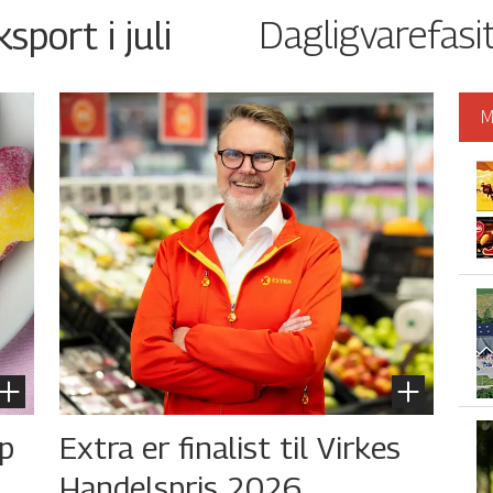
Dagligvarefasi
port i juli
M
øp
Extra er finalist til Virkes
Handelspris 2026