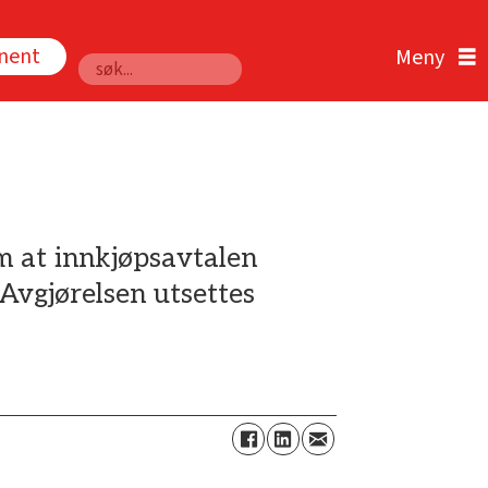
nnent
Søk
m at innkjøpsavtalen
Avgjørelsen utsettes