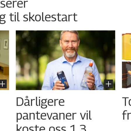
nserer
g til skolestart
Dårligere
T
pantevaner vil
f
koste oss 1,3