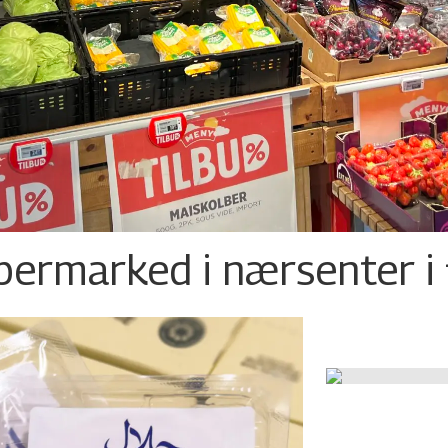
permarked i nærsenter i 