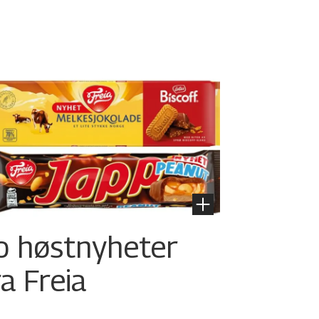
o høstnyheter
ra Freia