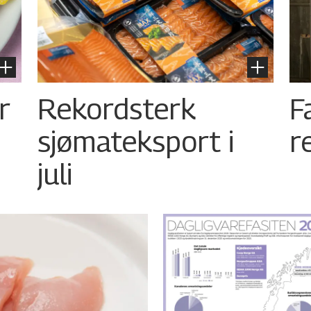
r
Rekordsterk
F
sjømateksport i
r
juli