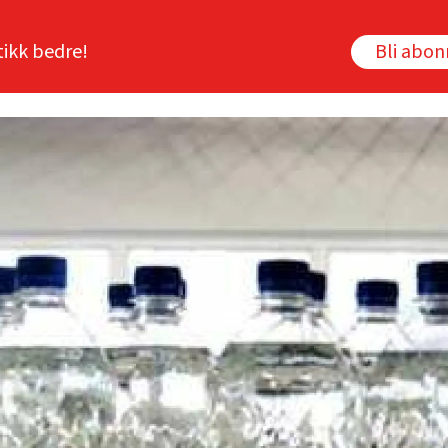
tikk bedre!
Bli abo