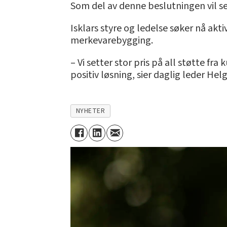
Som del av denne beslutningen vil se
Isklars styre og ledelse søker nå akti
merkevarebygging.
– Vi setter stor pris på all støtte f
positiv løsning, sier daglig leder Hel
NYHETER