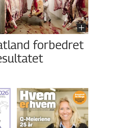
atland forbedret
esultatet