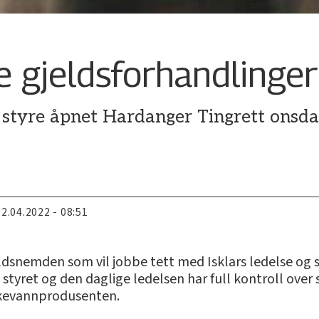
lige gjeldsforhandlinger
s styre åpnet Hardanger Tingrett onsda
22.04.2022 - 08:51
dsnemden som vil jobbe tett med Isklars ledelse og s
og styret og den daglige ledelsen har full kontroll ove
askevannprodusenten.