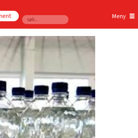
nnent
Søk