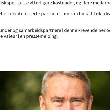
lskapet kutte ytterligere kostnader, og flere medarbe
vt etter interesserte partnere som kan bidra til økt di
ra kunder og samarbeidspartnere i denne krevende period
ge Valeur i en pressemelding.