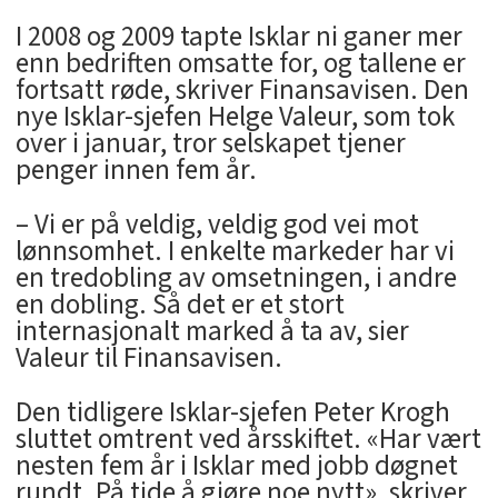
I 2008 og 2009 tapte Isklar ni ganer mer
enn bedriften omsatte for, og tallene er
fortsatt røde, skriver Finansavisen. Den
nye Isklar-sjefen Helge Valeur, som tok
over i januar, tror selskapet tjener
penger innen fem år.
– Vi er på veldig, veldig god vei mot
lønnsomhet. I enkelte markeder har vi
en tredobling av omsetningen, i andre
en dobling. Så det er et stort
internasjonalt marked å ta av, sier
Valeur til Finansavisen.
Den tidligere Isklar-sjefen Peter Krogh
sluttet omtrent ved årsskiftet. «Har vært
nesten fem år i Isklar med jobb døgnet
rundt. På tide å gjøre noe nytt», skriver