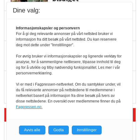
Dine valg:
Færre varer, men fulle
hyller
Informasjonskapsler og personvern
For å gi deg relevante annonser på vårt nettsted bruker vi
informasjon fra ditt besøk på vårt nettsted. Du kan reservere
deg mot dette under "Innstillinger".
KI lager mat i butikken
For øvrig bruker vi informasjonskapsler og lignende verktøy for
analyse, for å sammenligne nettlesere, tilpasse innhold til deg
og for å utvikle og tilby nødvendig funksjonalitet. Les mer i vår
personvernerklæring.
Q passerte 1 milliard i
Vi er med i Fagpressen-nettverket. Om du samtykker under, vil
Rema i 2025
du få relevante annonser på nettstedene til medlemmene i
nettverket basert på informasjon fra dine besøk på tvers av
disse nettstedene. En oversikt over medlemmene finner du på
Fagpressen.no.
Siste artikler - Økologisk
Kolonihagens norske
Avvis alle
Godta
Innstillinger