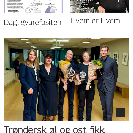
Hvem er Hvem
Dagligvarefasiten
Trøndersk øl og ost fikk