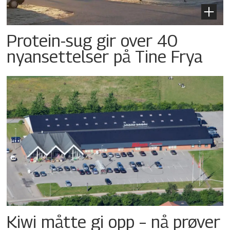
Protein-sug gir over 40
nyansettelser på Tine Frya
Kiwi måtte gi opp – nå prøver