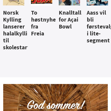
Knalltall
Aass vil
Brus og
Hard
ter
for Açai
bli
jus fra
iste fra
Bowl
førstevalg
Berentsen
Hansa
i lite-
segment