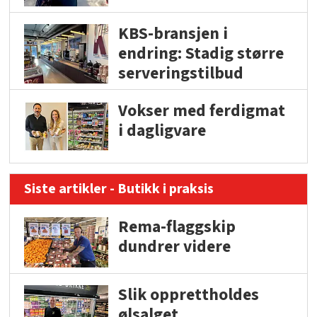
KBS-bransjen i
endring: Stadig større
serveringstilbud
Vokser med ferdigmat
i dagligvare
Siste artikler - Butikk i praksis
Rema-flaggskip
dundrer videre
Slik opprettholdes
ølsalget