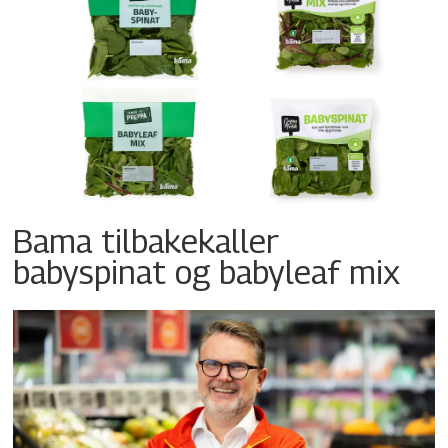
Bama tilbakekaller
babyspinat og babyleaf mix