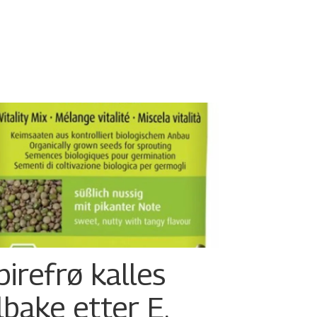
pirefrø kalles
ilbake etter E.