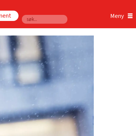
nnent
Søk