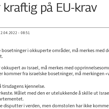
r kraftig på EU-krav
22.04.2022 - 08:51
ke bosetninger i okkuperte områder, må merkes med de
t.
kkupert av Israel, må merkes med opprinnelsesområd
 kommer fra israelske bosetninger, må merkingen «vi
å tirsdagens kjennelse.
erkeste. Målet med den er utelukkende å skille ut Isra
partementet.
ielle disputter i verden, men domstolen har ikke kom