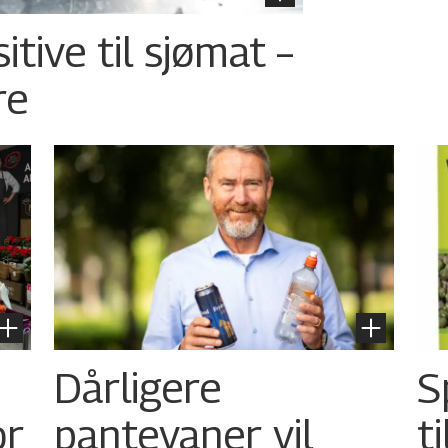
tive til sjømat –
re
Dårligere
S
or
pantevaner vil
t