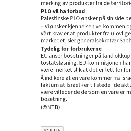
merking av produkter fra de territori
PLO vil ha forbud
Palestinske PLO ønsker på sin side 
– Vi ønsker kjennelsen velkommen og 
Vårt krav er at produkter fra ulovli
markedet, sier generalsekretær Saeb
Tydelig for forbrukerne
EU anser bosetninger på land okkuper
tostatsløsning. EU-kommisjonen har
være merket slik at det er lett for f
Å indikere at en vare kommer fra Is
faktum at Israel «er til stede i de
være villedende dersom en vare er mer
bosetning.
(©NTB)
NYHETER