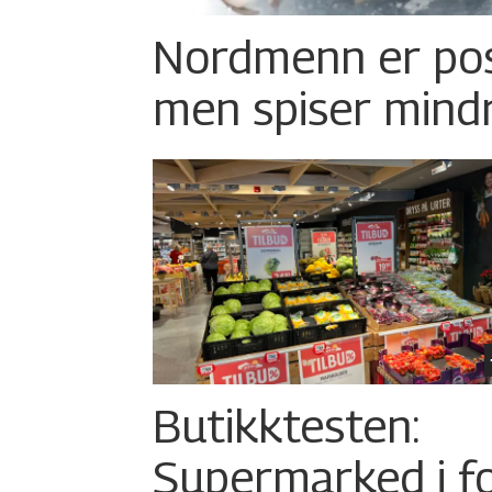
Nordmenn er posi
men spiser mind
Butikktesten:
Supermarked i f