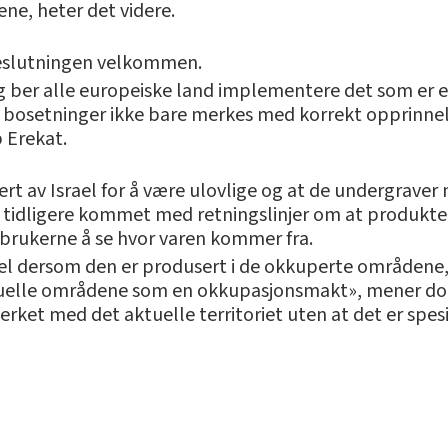
ene, heter det videre.
beslutningen velkommen.
ber alle europeiske land implementere det som er en j
ge bosetninger ikke bare merkes med korrekt opprinne
 Erekat.
t av Israel for å være ulovlige og at de undergraver 
 tidligere kommet med retningslinjer om at produkte
orbrukerne å se hvor varen kommer fra.
rael dersom den er produsert i de okkuperte områdene
 aktuelle områdene som en okkupasjonsmakt», mener 
ket med det aktuelle territoriet uten at det er spesifi